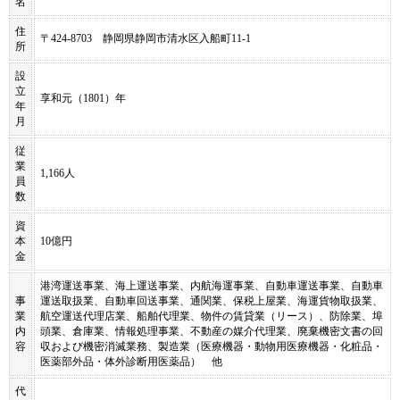
名
住
〒424-8703 静岡県静岡市清水区入船町11-1
所
設
立
享和元（1801）年
年
月
従
業
1,166人
員
数
資
本
10億円
金
港湾運送事業、海上運送事業、内航海運事業、自動車運送事業、自動車
事
運送取扱業、自動車回送事業、通関業、保税上屋業、海運貨物取扱業、
業
航空運送代理店業、船舶代理業、物件の賃貸業（リース）、防除業、埠
内
頭業、倉庫業、情報処理事業、不動産の媒介代理業、廃棄機密文書の回
容
収および機密消滅業務、製造業（医療機器・動物用医療機器・化粧品・
医薬部外品・体外診断用医薬品） 他
代