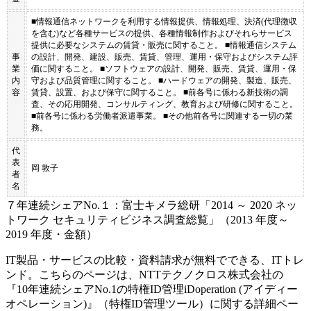
■情報通信ネットワークを利用する情報提供、情報処理、決済(代理徴収
を含む)など各種サービスの提供、各種情報制作およびそれらサービス
提供に必要なシステムの賃貸・販売に関すること。 ■情報通信システム
事
の設計、開発、建設、販売、賃貸、管理、運用・保守およびシステム評
業
価に関すること。 ■ソフトウェアの設計、開発、販売、賃貸、運用・保
内
守および品質管理に関すること。 ■ハードウェアの開発、製造、販売、
容
賃貸、設置、および保守に関すること。 ■前各号に係わる新技術の調
査、その応用開発、コンサルティング、教育および研修に関すること。
■前各号に係わる労働者派遣事業。 ■その他前各号に関連する一切の業
務。
代
表
岡 敦子
者
名
７年連続シェアNo.１：富士キメラ総研「2014 ～ 2020 ネッ
トワーク セキュリティビジネス調査総覧」（2013 年度～
2019 年度・金額）
IT製品・サービスの比較・資料請求が無料でできる、ITトレ
ンド。こちらのページは、
NTTテクノクロス株式会社
の
『
10年連続シェアNo.1の特権ID管理
iDoperation (アイディー
オペレーション)
』（
特権ID管理ツール
）に関する詳細ペー