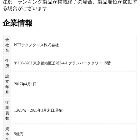
注釈：ランキング製品が掲載終了の場合、製品順位が変動す
る場合がございます
企業情報
会
社
NTTテクノクロス株式会社
名
住
〒108-8202 東京都港区芝浦3-4-1 グランパークタワー 15階
所
設
立
2017年4月1日
年
月
従
業
1,920名（2025年3月末日現在）
員
数
資
本
5億円
金