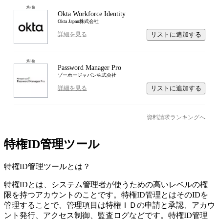
第
2
位
Okta Workforce Identity
Okta Japan株式会社
リストに追加する
詳細を見る
第
3
位
Password Manager Pro
ゾーホージャパン株式会社
リストに追加する
詳細を見る
資料請求ランキングへ
特権ID管理ツール
特権ID管理ツール
とは？
特権IDとは、システム管理者が使うための高いレベルの権
限を持つアカウントのことです。特権ID管理とはそのIDを
管理することで、管理項目は特権ＩＤの申請と承認、アカウ
ント発行、アクセス制御、監査ログなどです。特権ID管理