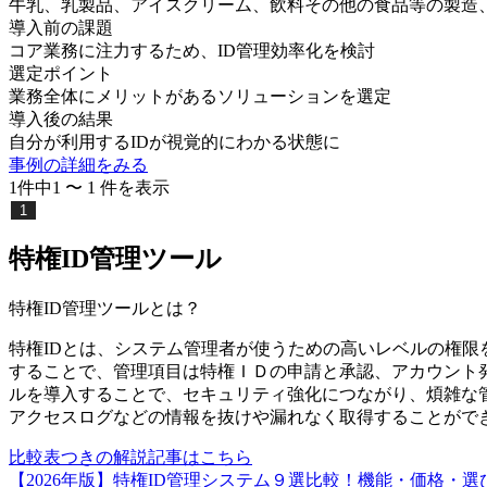
牛乳、乳製品、アイスクリーム、飲料その他の食品等の製造
導入前の課題
コア業務に注力するため、ID管理効率化を検討
選定ポイント
業務全体にメリットがあるソリューションを選定
導入後の結果
自分が利用するIDが視覚的にわかる状態に
事例の詳細をみる
1
件中
1
〜
1
件
を表示
1
特権ID管理ツール
特権ID管理ツール
とは？
特権IDとは、システム管理者が使うための高いレベルの権限
することで、管理項目は特権ＩＤの申請と承認、アカウント
ルを導入することで、セキュリティ強化につながり、煩雑な
アクセスログなどの情報を抜けや漏れなく取得することがで
比較表つきの解説記事はこちら
【2026年版】特権ID管理システム９選比較！機能・価格・選