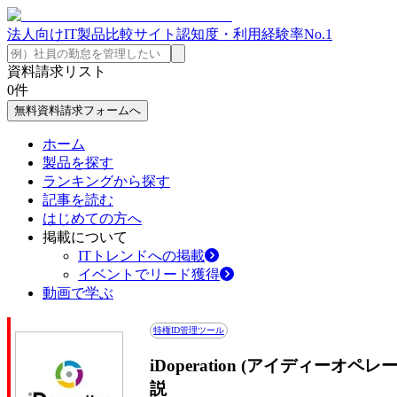
法人向けIT製品比較サイト
認知度・利用経験率No.1
資料請求リスト
0
件
無料資料請求フォームへ
ホーム
製品を探す
ランキングから探す
記事を読む
はじめての方へ
掲載について
ITトレンドへの掲載
イベントでリード獲得
動画で学ぶ
特権ID管理ツール
iDoperation (アイディー
説