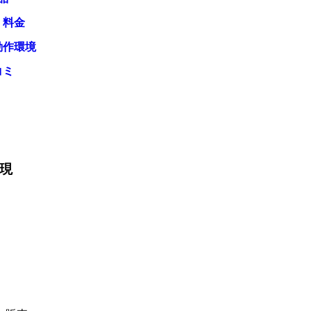
・料金
動作環境
コミ
現