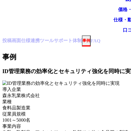
価格
仕様・
口
投稿
画面仕様
連携ツール
サポート体制
事例
FAQ
事例
ID管理業務の効率化とセキュリティ強化を同時に実
導入企業
森永乳業株式会社
業種
食料品製造業
従業員規模
1001～5000名
事業内容