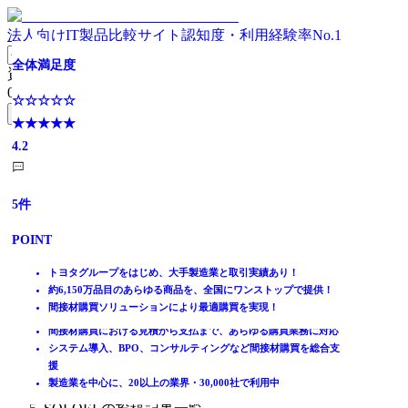
法人向けIT製品比較サイト
認知度・利用経験率No.1
発注から支払まで、購買業務をクラウドで標準化・可視化
【導入実績5000社超！】販売・購買・在庫管理システム
【5,700社の導入実績】コクヨ生まれの購買プラットフォ
間接材購買の最適化を支援する購買プラットフォーム
【14,000社が利用】初期費用・月額費用無料の間接材購買
豊富な機能で購買管理業務を標準でカバー
ITトレンド年間ランキング 購買管理システム・大規模部
全体満足度
資料請求リスト
ーム
システム
門 No1
0
件
全体満足度
全体満足度
全体満足度
全体満足度
☆☆☆☆☆
無料資料請求フォームへ
全体満足度
全体満足度
全体満足度
★★★★★
☆☆☆☆☆
☆☆☆☆☆
☆☆☆☆☆
☆☆☆☆☆
4.2
ホーム
★★★★★
★★★★★
☆☆☆☆☆
★★★★★
☆☆☆☆☆
★★★★★
☆☆☆☆☆
製品を探す
3.8
3.9
★★★★★
4.2
★★★★★
3.8
★★★★★
ランキングから探す
4.1
4.4
4.8
5
件
記事を読む
はじめての方へ
44
43
28
8
POINT
件
件
件
件
掲載について
ITトレンドへの掲載
37
10
5
件
件
件
トヨタグループをはじめ、大手製造業と取引実績あり！
POINT
POINT
POINT
POINT
イベントでリード獲得
約6,150万品目のあらゆる商品を、全国にワンストップで提供！
POINT
POINT
POINT
動画で学ぶ
間接材購買ソリューションにより最適購買を実現！
発注・仕入・支払をリアルタイムに一元管理
お客さまの声を反映した完成度の高いパッケージ
物品材からサービス材まで間接材購買全体の可視化が可能
購入依頼～見積～発注～入荷検収の購買業務全般を網羅
脱Excelで属人化を排除し業務を自動化
5000社を超える導入実績
外部カタログサイト34社の接続実績。横断検索で最安値検索が可
日本の商習慣にマッチし豊富な標準機能、実運用に柔軟に対応可
購買ルールを徹底！統制と効率を両立する充実の管理機能
製造、建設、電力・電設、医療業など各業界の大手企業が導入
間接材購買における見積から支払まで、あらゆる購買業務に対応
IT製品比較TOP
購買データを可視化しコスト管理と意思決定を最適化
販売・購買・在庫管理だけでなく、豊富なオプション機能をご用
能
能
大手サプライヤから地場の既存取引先まで2,500社以上の連携実績
40以上のサプライヤーから1億1,000万超の商品の最安値検索が可
システム導入、BPO、コンサルティングなど間接材購買を総合支
在庫・購買
意
導入目的に合わせた2つのシステム提供形態から選択が可能
間接材から直接材、サービス系商材までの一元管理
ワークフローシステムやERPなど幅広いシステムとの連携実績
能
援
購買管理システム
貴社独自の購買ルールを実現する管理機能が充実
製造業を中心に、20以上の業界・30,000社で利用中
SOLOEL