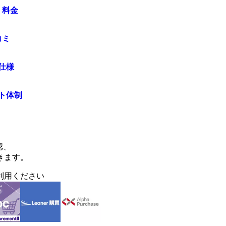
・料金
コミ
仕様
ト体制
認、
きます。
利用ください