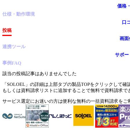
価格
仕様・動作環境
口
投稿
画面
連携ツール
サポー
事例
FAQ
該当の投稿記事はありませんでした
「
SOLOEL
」の詳細は上部タブの製品TOPをクリックして確
もしくは資料請求リストに追加することで無料で資料請求で
サービス選定にお迷いの方は便利な無料の一括資料請求をご