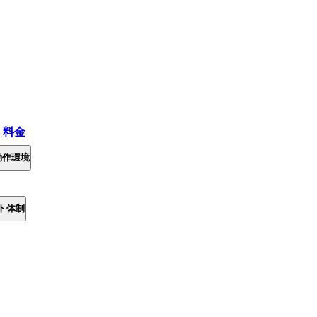
・料金
動作環境
ト体制