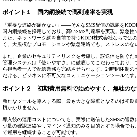
ポイント１ 国内網接続で高到達率を実現
「重要な連絡が届かない」――そんなSMS配信の課題をKDDI Mes
国内網接続を採用しており、高いSMS到達率を実現。緊急性
また、ネットワーク網を自前で持つKDDI株式会社ならでは
く、大規模なプロモーションや緊急連絡でも、ストレスのな
また、企業のセキュリティリスクを考慮し、誤送信を防ぐた
管理システムは「使いやすさ」に徹底してこだわっており、
ら担当者一人で配信業務を完結させられます。24時間体制の
だける、ビジネスに不可欠なコミュニケーションツールです
ポイント２ 初期費用無料で始めやすく、無駄のな
新たなツールを導入する際、最も大きな障壁となるのは初期費用や月
切かかりません。
導入後の運用コストについても、実際に送信したSMSの通数
少量の確認連絡やリマインド通知のみを目的とする場合でも
で運用を継続することが可能です。