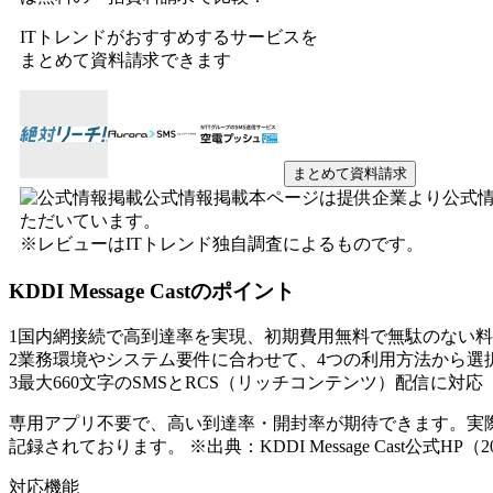
ITトレンドがおすすめするサービスを
まとめて資料請求できます
まとめて資料請求
公式情報掲載
本ページは提供企業より公式
ただいています。
※レビューはITトレンド独自調査によるものです。
KDDI Message Cast
のポイント
1
国内網接続で高到達率を実現、初期費用無料で無駄のない料
2
業務環境やシステム要件に合わせて、4つの利用方法から選
3
最大660文字のSMSとRCS（リッチコンテンツ）配信に対応
専用アプリ不要で、高い到達率・開封率が期待できます。実際に
記録されております。 ※出典：KDDI Message Cast公式HP（2
対応機能