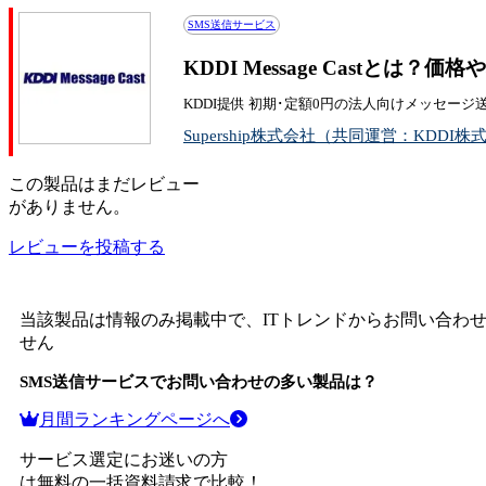
SMS送信サービス
KDDI Message Castとは
KDDI提供 初期･定額0円の法人向けメッセージ
Supership株式会社（共同運営：KDDI株
この
製品
はまだレビュー
がありません。
レビューを投稿する
当該製品は情報のみ掲載中で、ITトレンドからお問い合わ
せん
SMS送信サービス
でお問い合わせの多い製品は？
月間ランキングページへ
サービス選定にお迷いの方
は無料の一括資料請求で比較！