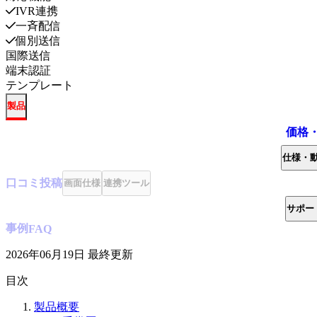
IVR連携
一斉配信
個別送信
国際送信
端末認証
テンプレート
製品
価格
仕様・
口コミ
投稿
画面仕様
連携ツール
サポー
事例
FAQ
2026年06月19日
最終更新
目次
製品概要