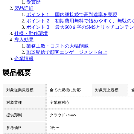
受賞歴
製品詳細
ポイント１ 国内網接続で高到達率を実現
ポイント２ 初期費用無料で始めやすく、無駄の
ポイント３ 最大660文字のSMSとリッチコンテ
仕様・動作環境
導入効果
業務工数・コストの大幅削減
RCS配信で顧客エンゲージメント向上
企業情報
製品概要
対象従業員規模
全ての規模に対応
対象売上規模
対象業種
全業種対応
提供形態
クラウド / SaaS
参考価格
0円〜