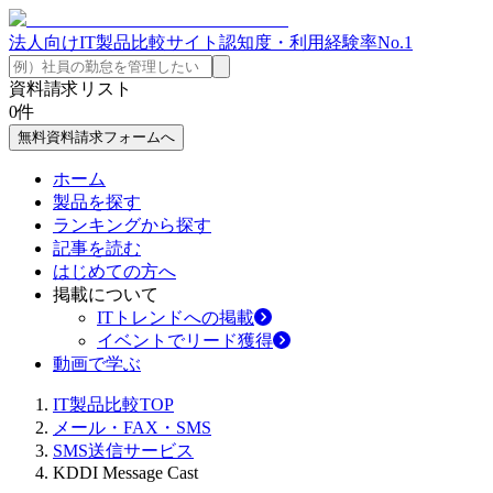
法人向けIT製品比較サイト
認知度・利用経験率No.1
資料請求リスト
0
件
無料資料請求フォームへ
ホーム
製品を探す
ランキングから探す
記事を読む
はじめての方へ
掲載について
ITトレンドへの掲載
イベントでリード獲得
動画で学ぶ
IT製品比較TOP
メール・FAX・SMS
SMS送信サービス
KDDI Message Cast