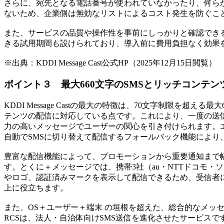
さらに、宛先となる電話番号が使われていなかったり、何ら
ないため、企業側は無効なリストによるコスト発生を防ぐこ
また、サービスの品質や操作性を事前にしっかりと確認できるよ
きる試用期間も設けられており、導入前に費用負担なく効果
※出典：KDDI Message Cast公式HP（2025年12月15日閲覧）
ポイント３ 最大660文字のSMSとリッチコンテ
KDDI Message Castの最大の特徴は、70文字制限を超
テンツの配信に対応している点です。これにより、一度の送
力の高いメッセージでユーザーの関心を引き付けられます。
自動でSMSに切り替えて配信するフォールバック機能により
豊富な配信機能によって、プロモーションから重要通知まで
す。とくに＋メッセージでは、携帯3社（au・NTTドコモ
やロゴ、認証済みマークを表示して配信できるため、受信者
上に役立ちます。
また、OS＋ユーザー＋端末 の垣根を超えた、総合的なメッセ
RCSは、法人・自治体向けSMS送信を進化させたサービスです。※20