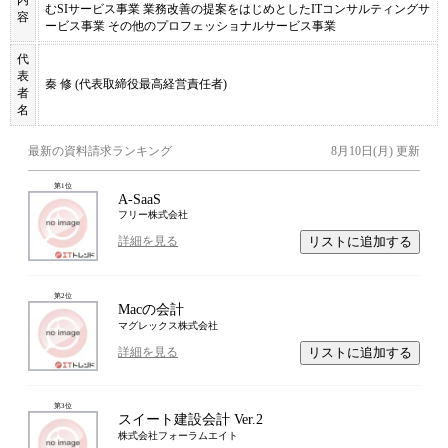
むSIサービス事業 業務改善の提案をはじめとしたITコンサルティングサ
容
ービス事業 その他のプロフェッショナルサービス事業
代
表
秦 修 (代表取締役最高経営責任者)
者
名
最新の資料請求ランキング
8月10日(月)
更新
第
1
位
A-SaaS
フリー株式会社
リストに追加する
詳細を見る
第
2
位
Macの会計
マグレックス株式会社
リストに追加する
詳細を見る
第
3
位
スイート建設会計 Ver.2
株式会社フォーラムエイト