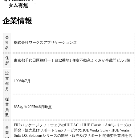
-
タム有無
企業情報
会
社
株式会社ワークスアプリケーションズ
名
住
東京都千代田区麹町一丁目12番地1 住友不動産ふくおか半蔵門ビル 7階
所
設
立
1996年7月
年
月
従
業
885名 ※2025年6月時点
員
数
ERPパッケージソフトウェアのHUE AC・HUE Classic・Arielシリーズの
事
開発・販売及びサポート SaaSサービスのHUE Works Suite・HUE Works
業
Suite DX Solutionsシリーズの開発・販売及びサポート 開発委託業務を含
内