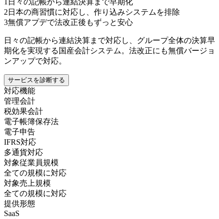
1
日々の記帳から連結決算まで早期化
2
日本の商習慣に対応し、作り込みシステムを排除
3
無償アプデで法改正後もずっと安心
日々の記帳から連結決算まで対応し、グループ全体の決算早
期化を実現する国産会計システム。法改正にも無償バージョ
ンアップで対応。
サービスを診断する
対応機能
管理会計
税効果会計
電子帳簿保存法
電子申告
IFRS対応
多通貨対応
対象従業員規模
全ての規模に対応
対象売上規模
全ての規模に対応
提供形態
SaaS