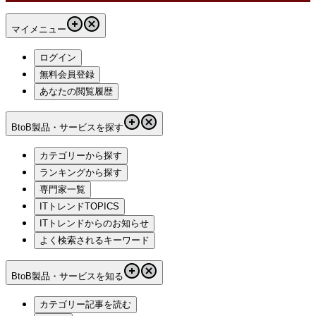
マイメニュー
ログイン
無料会員登録
あなたの閲覧履歴
BtoB製品・サービスを探す
カテゴリーから探す
ランキングから探す
専門家一覧
ITトレンドTOPICS
ITトレンドからのお知らせ
よく検索されるキーワード
BtoB製品・サービスを知る
カテゴリー記事を読む