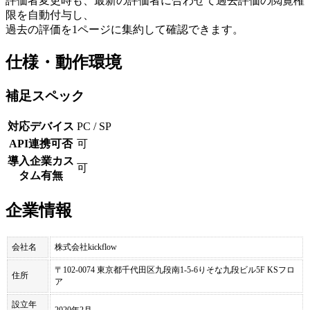
評価者変更時も、最新の評価者に合わせて過去評価の閲覧権
限を自動付与し、
過去の評価を1ページに集約して確認できます。
仕様・動作環境
補足スペック
対応デバイス
PC / SP
API連携可否
可
導入企業カス
可
タム有無
企業情報
会社名
株式会社kickflow
〒102-0074 東京都千代田区九段南1-5-6りそな九段ビル5F KSフロ
住所
ア
設立年