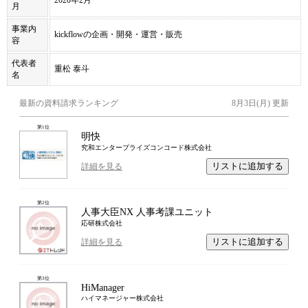
2020年2月
月
事業内
kickflowの企画・開発・運営・販売
容
代表者
重松 泰斗
名
最新の資料請求ランキング
8月3日(月)
更新
第
1
位
明快
究和エンタープライズコンコード株式会社
リストに追加する
詳細を見る
第
2
位
人事大臣NX 人事考課ユニット
応研株式会社
リストに追加する
詳細を見る
第
3
位
HiManager
ハイマネージャー株式会社