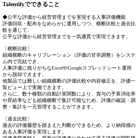
Talentifyでできること
◆公平な評価から経営管理までを実現する人事評価機能
評価回収・配布をなめらかに運用しつつ、横断比較と過去比
較を通じて、
公平な評価から経営管理までを一気通貫で実現できます。
〔横断比較〕
組織横断のキャリブレーション（評価の甘辛調整）をシステ
ム内で完結でき、
人事評価に残りがちなExcelやGoogleスプレッドシート運用
から脱却できます。
他製品では難しい組織横断の評価比較や内容修正を、評価一
覧ビュー上で実施できます。
さらに、数十種類の自動計算関数により、賞与の予算消化率
や昇給率なども組織横断で集計可能なため、評価の確認・調
整・集計を一元管理することができます。
〔過去比較〕
過去の評価履歴を踏まえた判断ができるため、より納得感の
ある人事評価を実現します。