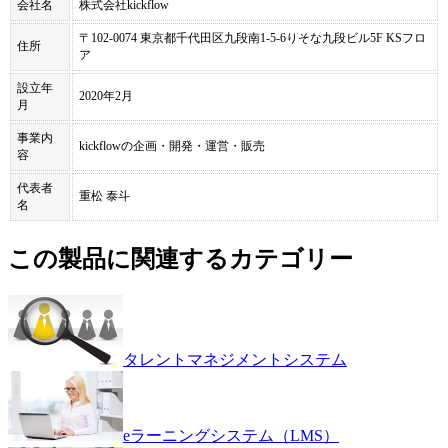
会社名
株式会社kickflow
〒102-0074 東京都千代田区九段南1-5-6りそな九段ビル5F KSフロ
住所
ア
設立年
2020年2月
月
事業内
kickflowの企画・開発・運営・販売
容
代表者
重松 泰斗
名
この製品に関連するカテゴリー
タレントマネジメントシステム
eラーニングシステム（LMS）