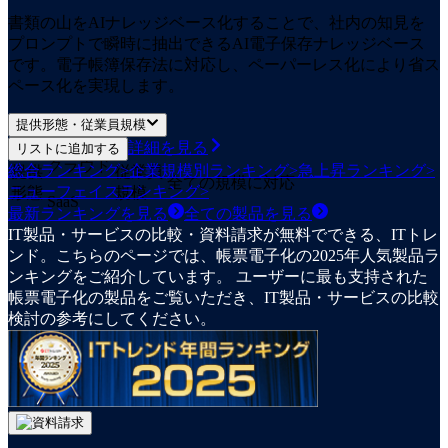
書類の山をAIナレッジベース化することで、社内の知見を
プロンプトで瞬時に抽出できるAI電子保存ナレッジベース
です。電子帳簿保存法に対応し、ペーパーレス化により省ス
ペース化を実現します。
提供形態・従業員規模
詳細を見る
リストに追加する
クラウド
総合ランキング
>
企業規模別ランキング
>
急上昇ランキング
>
提供
従業員
全ての規模に対応
ニューフェイスランキング
>
形態
規模
SaaS
最新ランキングを見る
全ての
製品
を見る
IT製品・サービスの比較・資料請求が無料でできる、ITトレ
ンド。こちらのページでは、帳票電子化の2025年人気製品ラ
ンキングをご紹介しています。 ユーザーに最も支持された
帳票電子化の製品をご覧いただき、IT製品・サービスの比較
検討の参考にしてください。