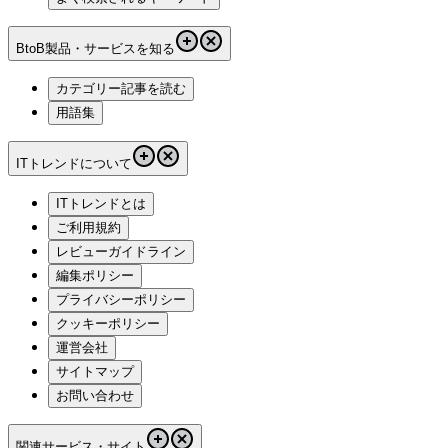
BtoB製品・サービスを知る
カテゴリー記事を読む
用語集
ITトレンドについて
ITトレンドとは
ご利用規約
レビューガイドライン
編集ポリシー
プライバシーポリシー
クッキーポリシー
運営会社
サイトマップ
お問い合わせ
関連サービス・サイト