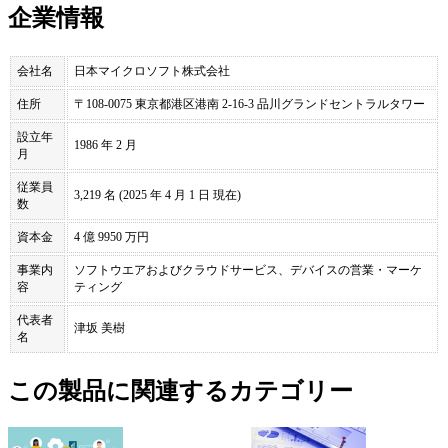
企業情報
会社名
日本マイクロソフト株式会社
住所
〒108-0075 東京都港区港南 2-16-3 品川グランドセントラルタワー
設立年
1986 年 2 月
月
従業員
3,219 名 (2025 年 4 月 1 日 現在)
数
資本金
4 億 9950 万円
事業内
ソフトウエアおよびクラウドサービス、デバイスの営業・マーケ
容
ティング
代表者
津坂 美樹
名
この製品に関連するカテゴリー