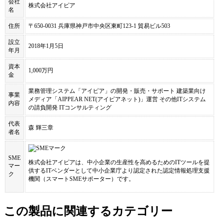
会社
株式会社アイピア
名
住所
〒650-0031 兵庫県神戸市中央区東町123-1 貿易ビル503
設立
2018年1月5日
年月
資本
1,000万円
金
業務管理システム「アイピア」の開発・販売・サポート 建築業向け
事業
メディア「AIPPEAR NET(アイピアネット)」運営 その他ITシステム
内容
の請負開発 ITコンサルティング
代表
森 輝三章
者名
SME
株式会社アイピア
は、中小企業の生産性を高めるためのITツールを提
マー
供するITベンダーとして中小企業庁より認定された認定情報処理支援
ク
機関（スマートSMEサポーター）です。
この製品に関連するカテゴリー