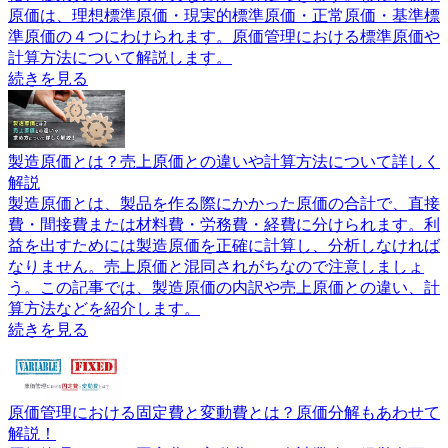
原価は、理想標準原価・現実的標準原価・正常原価・基準標
準原価の４つにわけられます。原価管理における標準原価や
計算方法について解説します。
続きを見る
製造原価とは？売上原価との違いや計算方法について詳しく
解説
製造原価とは、製品を作る際にかかった原価の合計で、直接
費・間接費または材料費・労務費・経費に分けられます。利
益を出すためには製造原価を正確に計算し、分析しなければ
なりません。売上原価と混同されがちなので注意しましょ
う。この記事では、製造原価の内訳や売上原価との違い、計
算方法などを紹介します。
続きを見る
原価管理における固定費と変動費とは？原価分解もあわせて
解説！