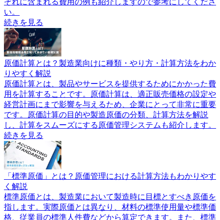
ぞれに含まれる費用の例も紹介しますので参考にしてくださ
い。
続きを見る
原価計算とは？製造業向けに種類・やり方・計算方法をわか
りやすく解説
原価計算とは、製品やサービスを提供するためにかかった費
用を計算することです。原価計算は、適正販売価格の設定や
経営計画にまで影響を与えるため、企業にとって非常に重要
です。原価計算の目的や製造原価の分類、計算方法を解説
し、計算をスムーズにする原価管理システムも紹介します。
続きを見る
「標準原価」とは？原価管理における計算方法もわかりやす
く解説
標準原価とは、製造業において製造時に目標とすべき原価を
指します。実際原価とは異なり、材料の標準使用量や標準価
格、従業員の標準人件費などから算定できます。また、標準