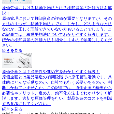
原価管理における移動平均法とは？棚卸資産の評価方法を解
説！
原価管理において棚卸資産の評価が重要となりますが、その
方法の１つが「移動平均法」です。しかし、どのような方法
なのか、正しく理解できていない方もいることでしょう。こ
の記事では、移動平均法についてわかりやすく解説します。
ほかの棚卸資産の評価方法も紹介しますので参考にしてくだ
さい。
続きを見る
原価企画とは？必要性や進め方をわかりやすく解説！
原価企画とは製品製造の初期段階での原価管理活動です。具
体的にどんな活動なのか、自社でも行う必要があるのか、判
断しかねていませんか。この記事では、原価企画の概要から
必要性やメリット、進め方、効率化方法までわかりやすく解
説します。適切な原価管理を行い、製品製造のコストを削減
する参考にしてください。
続きを見る