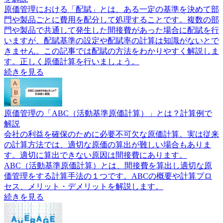
原価管理における「配賦」とは、ある一定の基準を決めて部
門や製品ごとに費用を配分して処理することです。複数の部
門や製品で共通して発生した間接費があった場合に配賦を行
いますが、配賦基準の設定や配賦率の計算は知識がないとで
きません。この記事では配賦の方法をわかりやすく解説しま
す。正しく原価計算を行いましょう。
続きを見る
原価管理の「ABC（活動基準原価計算）」とは？計算例で
解説
会社の利益を確保のために必要不可欠な原価計算。実は従来
の計算方法では、適切な原価の算出が難しい場合もありま
す。適切に算出できない原因は間接費にあります。
ABC（活動基準原価計算）とは、間接費を算出し適切な原
価管理をする計算手法の１つです。ABCの概要や計算プロ
セス、メリット・デメリットを解説します。
続きを見る