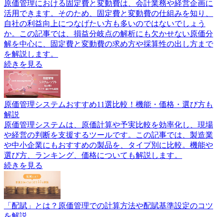
原価管理における固定費と変動費は、会計業務や経営企画に
活用できます。そのため、固定費と変動費の仕組みを知り、
自社の利益向上につなげたい方も多いのではないでしょう
か。この記事では、損益分岐点の解析にも欠かせない原価分
解を中心に、固定費と変動費の求め方や採算性の出し方まで
を解説します。
続きを見る
原価管理システムおすすめ11選比較！機能・価格・選び方も
解説
原価管理システムは、原価計算や予実比較を効率化し、現場
や経営の判断を支援するツールです。この記事では、製造業
や中小企業にもおすすめの製品を、タイプ別に比較。機能や
選び方、ランキング、価格についても解説します。
続きを見る
「配賦」とは？原価管理での計算方法や配賦基準設定のコツ
を解説