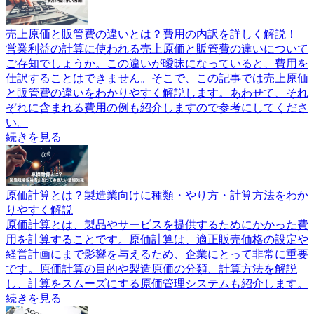
売上原価と販管費の違いとは？費用の内訳を詳しく解説！
営業利益の計算に使われる売上原価と販管費の違いについて
ご存知でしょうか。この違いが曖昧になっていると、費用を
仕訳することはできません。そこで、この記事では売上原価
と販管費の違いをわかりやすく解説します。あわせて、それ
ぞれに含まれる費用の例も紹介しますので参考にしてくださ
い。
続きを見る
原価計算とは？製造業向けに種類・やり方・計算方法をわか
りやすく解説
原価計算とは、製品やサービスを提供するためにかかった費
用を計算することです。原価計算は、適正販売価格の設定や
経営計画にまで影響を与えるため、企業にとって非常に重要
です。原価計算の目的や製造原価の分類、計算方法を解説
し、計算をスムーズにする原価管理システムも紹介します。
続きを見る