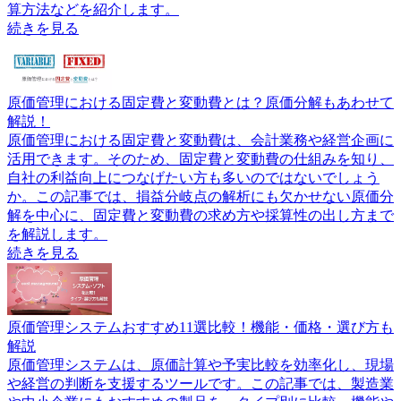
算方法などを紹介します。
続きを見る
原価管理における固定費と変動費とは？原価分解もあわせて
解説！
原価管理における固定費と変動費は、会計業務や経営企画に
活用できます。そのため、固定費と変動費の仕組みを知り、
自社の利益向上につなげたい方も多いのではないでしょう
か。この記事では、損益分岐点の解析にも欠かせない原価分
解を中心に、固定費と変動費の求め方や採算性の出し方まで
を解説します。
続きを見る
原価管理システムおすすめ11選比較！機能・価格・選び方も
解説
原価管理システムは、原価計算や予実比較を効率化し、現場
や経営の判断を支援するツールです。この記事では、製造業