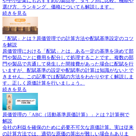
や中小企業にもおすすめの製品を、タイプ別に比較。機能や
選び方、ランキング、価格についても解説します。
続きを見る
「配賦」とは？原価管理での計算方法や配賦基準設定のコツ
を解説
原価管理における「配賦」とは、ある一定の基準を決めて部
門や製品ごとに費用を配分して処理することです。複数の部
門や製品で共通して発生した間接費があった場合に配賦を行
いますが、配賦基準の設定や配賦率の計算は知識がないとで
きません。この記事では配賦の方法をわかりやすく解説しま
す。正しく原価計算を行いましょう。
続きを見る
原価管理の「ABC（活動基準原価計算）」とは？計算例で
解説
会社の利益を確保のために必要不可欠な原価計算。実は従来
の計算方法では、適切な原価の算出が難しい場合もありま