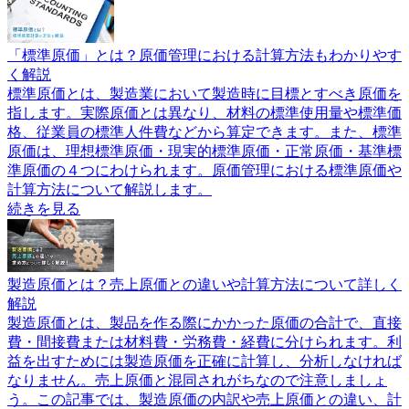
「標準原価」とは？原価管理における計算方法もわかりやす
く解説
標準原価とは、製造業において製造時に目標とすべき原価を
指します。実際原価とは異なり、材料の標準使用量や標準価
格、従業員の標準人件費などから算定できます。また、標準
原価は、理想標準原価・現実的標準原価・正常原価・基準標
準原価の４つにわけられます。原価管理における標準原価や
計算方法について解説します。
続きを見る
製造原価とは？売上原価との違いや計算方法について詳しく
解説
製造原価とは、製品を作る際にかかった原価の合計で、直接
費・間接費または材料費・労務費・経費に分けられます。利
益を出すためには製造原価を正確に計算し、分析しなければ
なりません。売上原価と混同されがちなので注意しましょ
う。この記事では、製造原価の内訳や売上原価との違い、計