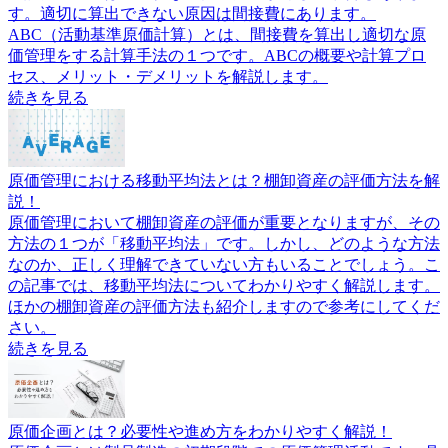
す。適切に算出できない原因は間接費にあります。
ABC（活動基準原価計算）とは、間接費を算出し適切な原
価管理をする計算手法の１つです。ABCの概要や計算プロ
セス、メリット・デメリットを解説します。
続きを見る
原価管理における移動平均法とは？棚卸資産の評価方法を解
説！
原価管理において棚卸資産の評価が重要となりますが、その
方法の１つが「移動平均法」です。しかし、どのような方法
なのか、正しく理解できていない方もいることでしょう。こ
の記事では、移動平均法についてわかりやすく解説します。
ほかの棚卸資産の評価方法も紹介しますので参考にしてくだ
さい。
続きを見る
原価企画とは？必要性や進め方をわかりやすく解説！