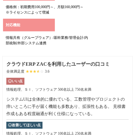
価格例：初期費用100,000円～、月額160,000円～
※ライセンスによって増減
対応機能
情報共有（グループウェア）/基幹業務/管理会計/内
部統制/外部システム連携
クラウドERP ZACを利用したユーザーの口コミ
全体満足度
☆☆☆☆☆
★★★★★
3.6
いい点
情報処理、ＳＩ、ソフトウェア
500名以上 750名未満
システムUIは全体的に優れている、工数管理やプロジェクトの
痒いところに手が届く機能も多数あり、拡張性もある。 見積書
作成もある程度融通が利く仕様になっている。
改善してほしい点
情報処理、ＳＩ、ソフトウェア
100名以上 250名未満