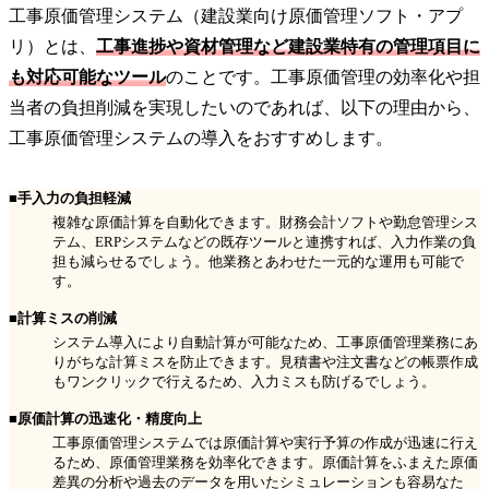
工事原価管理システム（建設業向け原価管理ソフト・アプ
リ）とは、
工事進捗や資材管理など建設業特有の管理項目に
も対応可能なツール
のことです。工事原価管理の効率化や担
当者の負担削減を実現したいのであれば、以下の理由から、
工事原価管理システムの導入をおすすめします。
■手入力の負担軽減
複雑な原価計算を自動化できます。財務会計ソフトや勤怠管理シス
テム、ERPシステムなどの既存ツールと連携すれば、入力作業の負
担も減らせるでしょう。他業務とあわせた一元的な運用も可能で
す。
■計算ミスの削減
システム導入により自動計算が可能なため、工事原価管理業務にあ
りがちな計算ミスを防止できます。見積書や注文書などの帳票作成
もワンクリックで行えるため、入力ミスも防げるでしょう。
■原価計算の迅速化・精度向上
工事原価管理システムでは原価計算や実行予算の作成が迅速に行え
るため、原価管理業務を効率化できます。原価計算をふまえた原価
差異の分析や過去のデータを用いたシミュレーションも容易なた