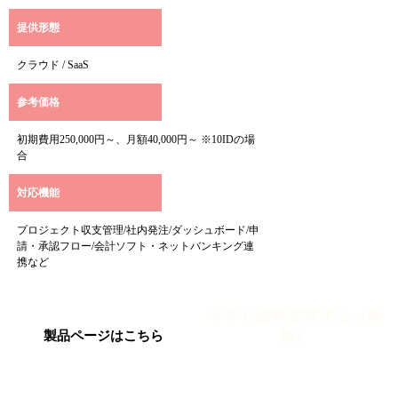
提供形態
クラウド / SaaS
参考価格
初期費用250,000円～、月額40,000円～ ※10IDの場
合
対応機能
プロジェクト収支管理/社内発注/ダッシュボード/申
請・承認フロー/会計ソフト・ネットバンキング連
携など
今すぐ資料請求する（無
料）
製品ページはこちら