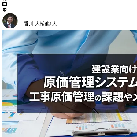
香川 大輔
他
1
人