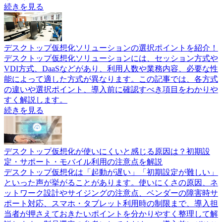
続きを見る
デスクトップ仮想化ソリューションの選択ポイントを紹介！
デスクトップ仮想化ソリューションには、セッション方式や
VDI方式、DaaSなどがあり、利用人数や業務内容、必要な性
能によって適した方式が異なります。この記事では、各方式
の違いや選択ポイント、導入前に確認すべき項目をわかりや
すく解説します。
続きを見る
デスクトップ仮想化が使いにくいと感じる原因は？初期設
定・サポート・モバイル利用の注意点を解説
デスクトップ仮想化は「起動が遅い」「初期設定が難しい」
といった声が挙がることがあります。使いにくさの原因、ネ
ットワーク設計やサイジングの注意点、ベンダーの障害時サ
ポート対応、スマホ・タブレット利用時の制限まで、導入担
当者が押さえておきたいポイントを分かりやすく整理して解