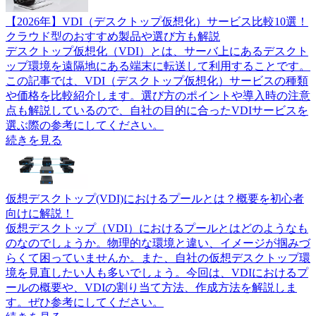
【2026年】VDI（デスクトップ仮想化）サービス比較10選！
クラウド型のおすすめ製品や選び方も解説
デスクトップ仮想化（VDI）とは、サーバ上にあるデスクト
ップ環境を遠隔地にある端末に転送して利用することです。
この記事では、VDI（デスクトップ仮想化）サービスの種類
や価格を比較紹介します。選び方のポイントや導入時の注意
点も解説しているので、自社の目的に合ったVDIサービスを
選ぶ際の参考にしてください。
続きを見る
仮想デスクトップ(VDI)におけるプールとは？概要を初心者
向けに解説！
仮想デスクトップ（VDI）におけるプールとはどのようなも
のなのでしょうか。物理的な環境と違い、イメージが掴みづ
らくて困っていませんか。また、自社の仮想デスクトップ環
境を見直したい人も多いでしょう。今回は、VDIにおけるプ
ールの概要や、VDIの割り当て方法、作成方法を解説しま
す。ぜひ参考にしてください。