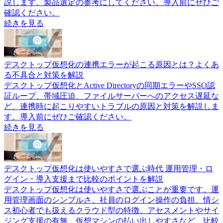
説します。製品選定の参考にしてください。導入前にぜひご
確認ください。
続きを見る
デスクトップ仮想化の連携エラーが起こる原因とは？よくあ
る不具合と対策を解説
デスクトップ仮想化とActive Directoryの同期エラーやSSO認
証ループ、帯域圧迫、ファイルサーバーへのアクセス遅延な
ど、連携時に起こりやすいトラブルの原因と対策を解説しま
す。導入前にぜひご確認ください。
続きを見る
デスクトップ仮想化は使いやすさで選ぶ時代 運用管理・ロ
グイン・導入支援まで比較のポイントを解説
デスクトップ仮想化は使いやすさで選ぶことが重要です。運
用管理画面のシンプルさ、社員のログイン操作の負担、情シ
ス初心者でも扱えるクラウド型の特徴、アセスメントやサイ
ジング支援の有無、仮想マシンの払い出しやすさなど、比較