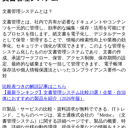
文書管理システム
とは？
文書管理とは、社内で共有が必要なドキュメントやコンテン
ツを一元的に管理し、効率的な編集・保存・活用を可能にす
るプロセスを指します。紙文書を電子化し、デジタルデータ
として保管・管理することで、情報の検索性向上や業務の効
率化、セキュリティ強化が実現できます。このような管理を
システム化したものが文書管理システムであり、文書の作
成、承認ワークフロー、保管、アクセス制御、保存期間の設
定、最終的な破棄までを一括して管理できます。 電子帳簿
保存法や個人情報保護法といったコンプライアンス要件への
対
比較表つきの解説記事はこちら
【最新ランキング】文書管理システム比較23選！企業・自治
体におすすめの製品を紹介（2026年版）
IT製品・サービスの比較・資料請求が無料でできる、ITトレ
ンド。こちらのページは、
富士通株式会社
の 『
Medoc
』（
文
書管理システム
）に関する詳細ページです。製品の概要、特
徴、詳細な仕様や動作環境、提供元企業などの情報をまとめ