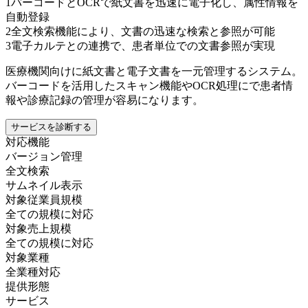
1
バーコードとOCRで紙文書を迅速に電子化し、属性情報を
自動登録
2
全文検索機能により、文書の迅速な検索と参照が可能
3
電子カルテとの連携で、患者単位での文書参照が実現
医療機関向けに紙文書と電子文書を一元管理するシステム。
バーコードを活用したスキャン機能やOCR処理にで患者情
報や診療記録の管理が容易になります。
サービスを診断する
対応機能
バージョン管理
全文検索
サムネイル表示
対象従業員規模
全ての規模に対応
対象売上規模
全ての規模に対応
対象業種
全業種対応
提供形態
サービス