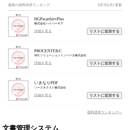
最新の資料請求ランキング
8月3日(月)
更新
第
1
位
HGPscanServPlus
株式会社ハイパーギア
リストに追加する
詳細を見る
第
2
位
PROCENTER/C
NECソリューションイノベータ株式会社
リストに追加する
詳細を見る
第
3
位
いきなりPDF
ソースネクスト株式会社
リストに追加する
詳細を見る
資料請求ランキングへ
文書管理システム