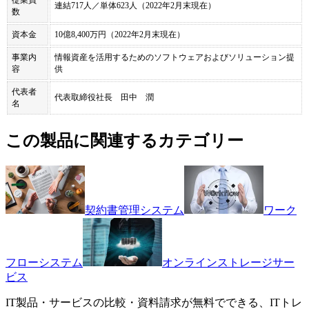
連結717人／単体623人（2022年2月末現在）
数
資本金
10億8,400万円（2022年2月末現在）
事業内
情報資産を活用するためのソフトウェアおよびソリューション提
容
供
代表者
代表取締役社長 田中 潤
名
この製品に関連するカテゴリー
契約書管理システム
ワーク
フローシステム
オンラインストレージサー
ビス
IT製品・サービスの比較・資料請求が無料でできる、ITトレ