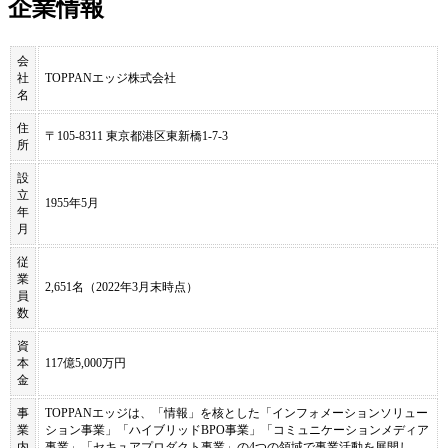
企業情報
会
社
TOPPANエッジ株式会社
名
住
〒105-8311 東京都港区東新橋1-7-3
所
設
立
1955年5月
年
月
従
業
2,651名（2022年3月末時点）
員
数
資
本
117億5,000万円
金
事
TOPPANエッジは、「情報」を核とした「インフォメーションソリュー
業
ション事業」「ハイブリッドBPO事業」「コミュニケーションメディア
内
事業」「セキュアプロダクト事業」の4つの領域で事業活動を展開し、