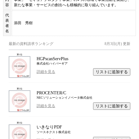
容
新たな事業・サービスの創出へも積極的に取り組んでいます。
代
表
添田 秀樹
者
名
最新の資料請求ランキング
8月3日(月)
更新
第
1
位
HGPscanServPlus
株式会社ハイパーギア
リストに追加する
詳細を見る
第
2
位
PROCENTER/C
NECソリューションイノベータ株式会社
リストに追加する
詳細を見る
第
3
位
いきなりPDF
ソースネクスト株式会社