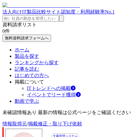
法人向けIT製品比較サイト
認知度・利用経験率No.1
資料請求リスト
0
件
無料資料請求フォームへ
ホーム
製品を探す
ランキングから探す
記事を読む
はじめての方へ
掲載について
ITトレンドへの掲載
イベントでリード獲得
動画で学ぶ
未確認情報あり 最新の情報は公式ページをご確認ください
情報取得元
/
掲載修正・取り下げ依頼
文書管理システム