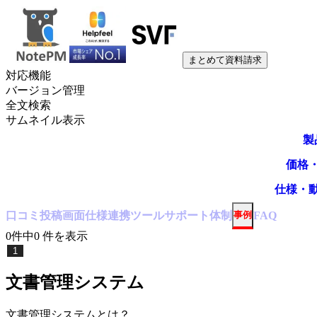
まとめて資料請求
対応機能
バージョン管理
全文検索
サムネイル表示
製
価格
仕様・
口コミ
投稿
画面仕様
連携ツール
サポート体制
事例
FAQ
0
件中
0
件
を表示
1
文書管理システム
文書管理システム
とは？