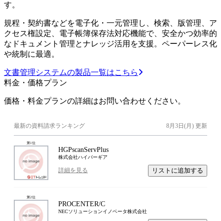
す。
規程・契約書などを電子化・一元管理し、検索、版管理、ア
クセス権設定、電子帳簿保存法対応機能で、安全かつ効率的
なドキュメント管理とナレッジ活用を支援。ペーパーレス化
や統制に最適。
文書管理システムの製品一覧はこちら
料金・価格プラン
価格・料金プランの詳細はお問い合わせください。
最新の資料請求ランキング
8月3日(月)
更新
第
1
位
HGPscanServPlus
株式会社ハイパーギア
リストに追加する
詳細を見る
第
2
位
PROCENTER/C
NECソリューションイノベータ株式会社