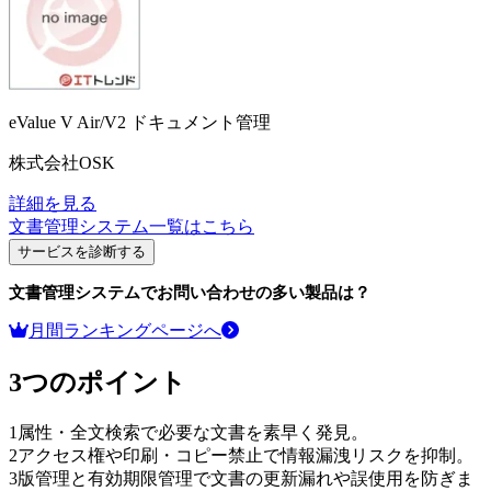
eValue V Air/V2 ドキュメント管理
株式会社OSK
詳細を見る
文書管理システム
一覧はこちら
サービスを診断する
文書管理システム
でお問い合わせの多い製品は？
月間ランキングページへ
3つのポイント
1
属性・全文検索で必要な文書を素早く発見。
2
アクセス権や印刷・コピー禁止で情報漏洩リスクを抑制。
3
版管理と有効期限管理で文書の更新漏れや誤使用を防ぎま