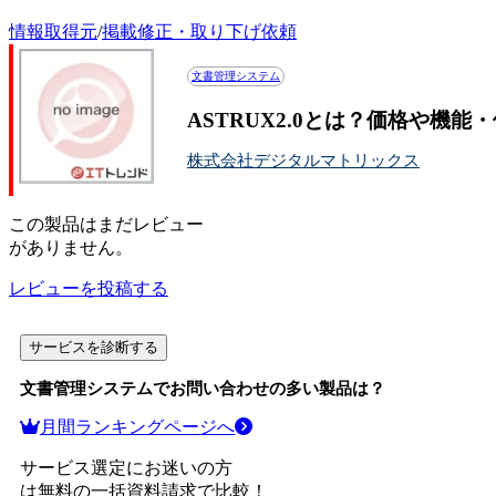
情報取得元
/
掲載修正・取り下げ依頼
文書管理システム
ASTRUX2.0とは？価格や機能
株式会社デジタルマトリックス
この
製品
はまだレビュー
がありません。
レビューを投稿する
サービスを診断する
文書管理システム
でお問い合わせの多い製品は？
月間ランキングページへ
サービス選定にお迷いの方
は無料の一括資料請求で比較！