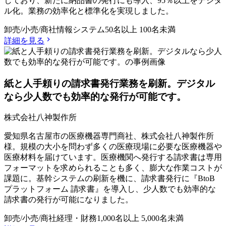
しており、新たに納品書の発行にも導入、95％以上をデジタ
ル化。業務の効率化と標準化を実現しました。
卸売/小売/商社
情報システム
50名以上 100名未満
詳細を見る
紙と人手頼りの請求書発行業務を刷新。デジタル
なら少人数でも効率的な発行が可能です。
株式会社八神製作所
愛知県名古屋市の医療機器専門商社、株式会社八神製作所
様。規模の大小を問わず多くの医療現場に必要な医療機器や
医療材料を届けています。医療機関へ発行する請求書は専用
フォーマットを求められることも多く、膨大な作業コストが
課題に。基幹システムの刷新を機に、請求書発行に『BtoB
プラットフォーム 請求書』を導入し、少人数でも効率的な
請求書の発行が可能になりました。
卸売/小売/商社
経理・財務
1,000名以上 5,000名未満