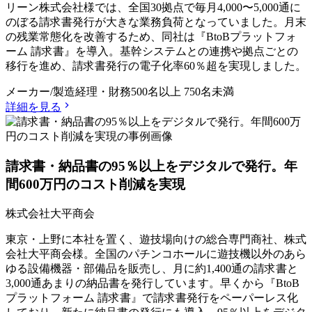
リーン株式会社様では、全国30拠点で毎月4,000〜5,000通に
のぼる請求書発行が大きな業務負荷となっていました。月末
の残業常態化を改善するため、同社は『BtoBプラットフォ
ーム 請求書』を導入。基幹システムとの連携や拠点ごとの
移行を進め、請求書発行の電子化率60％超を実現しました。
メーカー/製造
経理・財務
500名以上 750名未満
詳細を見る
請求書・納品書の95％以上をデジタルで発行。年
間600万円のコスト削減を実現
株式会社大平商会
東京・上野に本社を置く、遊技場向けの総合専門商社、株式
会社大平商会様。全国のパチンコホールに遊技機以外のあら
ゆる設備機器・部備品を販売し、月に約1,400通の請求書と
3,000通あまりの納品書を発行しています。早くから『BtoB
プラットフォーム 請求書』で請求書発行をペーパーレス化