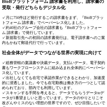
BtoBプラットフォーム 請求書を利用し、請求書の
受取・発行どちらもデジタル化
✓
月に750件ほど発行するこの請求書をまず、『BtoBプラッ
トフォーム 請求書』でペーパーレス化しました。
✓
約40社のグループ会社の請求書も『BtoBプラットフォー
ム 請求書』で発行しています。
✓
新規取引先への初回の請求書発行は、電子請求書へのご案
内もかねて郵送代行で行っています。
社会全体がデータでつながる世界の実現に向けて
✓
総務管轄の稟議書や決裁データ、支払いデータ、電子契約
書もワークフローシステムに組み込まれ全体的にペーパーレ
ス化しています。
✓
出社しなくても在宅で承認作業ができるとわかり、加速度
的に浸透しました。今でも在宅勤務は働き方の一つとして認
められており、部内でも利用しています。
✓
スキャンする手間を考えると、データでもらうデータtoデ
ータが1番望ましいと思っています。データのやりとりこそ
改ざんやミスのない理想の世界ですので、ぜひ目指したいで