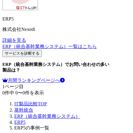
ERP5
株式会社Nexedi
詳細を見る
ERP（統合基幹業務システム）
一覧はこちら
サービスを診断する
ERP（統合基幹業務システム）
でお問い合わせの多い
製品は？
月間ランキングページへ
1
ページ目
0
件中
0
〜
0
件を表示
IT製品比較TOP
基幹統合
ERP（統合基幹業務システム）
ERP5
ERP5の事例一覧