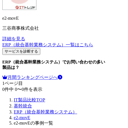
e2-movE
三谷商事株式会社
詳細を見る
ERP（統合基幹業務システム）
一覧はこちら
サービスを診断する
ERP（統合基幹業務システム）
でお問い合わせの多い
製品は？
月間ランキングページへ
1
ページ目
0
件中
0
〜
0
件を表示
IT製品比較TOP
基幹統合
ERP（統合基幹業務システム）
e2-movE
e2-movEの事例一覧