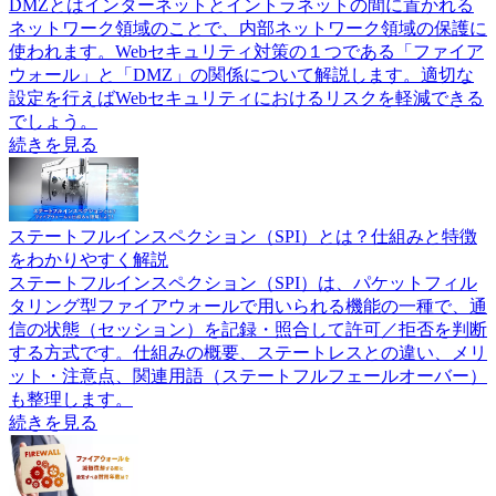
DMZとはインターネットとイントラネットの間に置かれる
ネットワーク領域のことで、内部ネットワーク領域の保護に
使われます。Webセキュリティ対策の１つである「ファイア
ウォール」と「DMZ」の関係について解説します。適切な
設定を行えばWebセキュリティにおけるリスクを軽減できる
でしょう。
続きを見る
ステートフルインスペクション（SPI）とは？仕組みと特徴
をわかりやすく解説
ステートフルインスペクション（SPI）は、パケットフィル
タリング型ファイアウォールで用いられる機能の一種で、通
信の状態（セッション）を記録・照合して許可／拒否を判断
する方式です。仕組みの概要、ステートレスとの違い、メリ
ット・注意点、関連用語（ステートフルフェールオーバー）
も整理します。
続きを見る