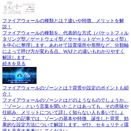
ファイアウォールの種類とは？違いや特徴、メリットを解
説！
ファイアウォールの種類を、代表的な方式（パケットフィル
タリング型／ゲートウェイ型／サーキットゲートウェイ型）
を中心に整理します。あわせて設置場所や形態など、分類軸
によって呼び方が変わる点、WAFとの違いもわかりやすく
解説します。
続きを見る
ファイアウォールのゾーンとは？背景や設定のポイントも紹
介！
ファイアウォールのゾーンとはどのようなものでしょうか。
「ゾーン」という言葉を聞いたことはあっても、その意味や
仕組み、メリットについて詳しく知らない人も多いでしょ
う。この記事では、ゾーンの基本や特徴、誕生した背景、効
果的な設定方法について解説します。ぜひ、セキュリティ環
境を見直す参考にしてください。