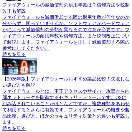
ファイアウォールの減価償却の耐用年数は？償却方法や税制
改正も解説
ファイアウォールを減価償却する際の耐用年数が何年なのか
分からず、困っていませんか。ソフトウェアかハードウェア
かによって減価償却の分類が異なるので注意が必要です。フ
ァイアウォールの耐用年数や償却方法、また税制改正につい
て解説します。ファイアウォールを正しく減価償却する際の
参考にしてください。
続きを見る
【2026年版】ファイアウォールおすすめ製品比較！失敗しな
い選び方も解説
ファイアウォールとは、不正アクセスやサイバー攻撃から内
部ネットワークを防御するセキュリティツールです。OSに
組み込まれていることがほとんどですが、複数種類をあわせ
て利用するとさらに有効です。ファイアウォールの概要や製
品比較、選び方、ほかのセキュリティ対策との違いも解説し
ます。
続きを見る