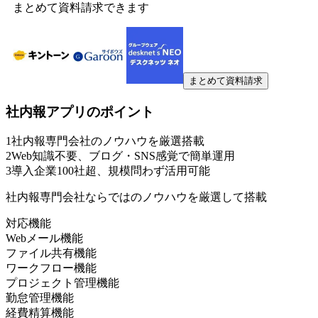
まとめて資料請求できます
まとめて資料請求
社内報アプリ
のポイント
1
社内報専門会社のノウハウを厳選搭載
2
Web知識不要、ブログ・SNS感覚で簡単運用
3
導入企業100社超、規模問わず活用可能
社内報専門会社ならではのノウハウを厳選して搭載
対応機能
Webメール機能
ファイル共有機能
ワークフロー機能
プロジェクト管理機能
勤怠管理機能
経費精算機能