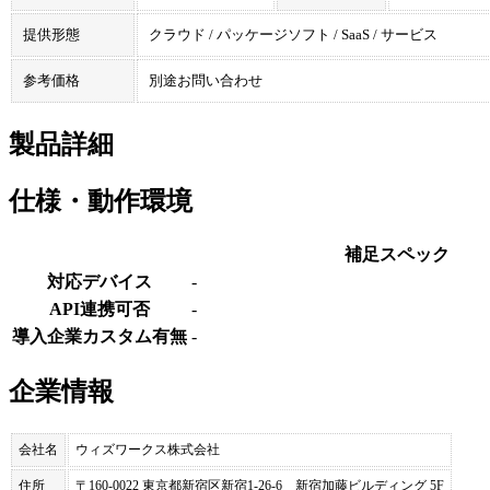
提供形態
クラウド / パッケージソフト / SaaS / サービス
参考価格
別途お問い合わせ
製品詳細
仕様・動作環境
補足スペック
対応デバイス
-
API連携可否
-
導入企業カスタム有無
-
企業情報
会社名
ウィズワークス株式会社
住所
〒160-0022 東京都新宿区新宿1-26-6 新宿加藤ビルディング 5F