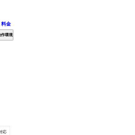
・料金
動作環境
対応