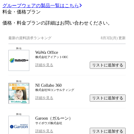
グループウェアの製品一覧はこちら
料金・価格プラン
価格・料金プランの詳細はお問い合わせください。
最新の資料請求ランキング
8月3日(月)
更新
第
1
位
WaWa Office
株式会社アイアットOEC
リストに追加する
詳細を見る
第
2
位
NI Collabo 360
株式会社NIコンサルティング
リストに追加する
詳細を見る
第
3
位
Garoon（ガルーン）
サイボウズ株式会社
リストに追加する
詳細を見る