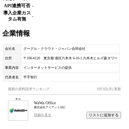
API連携可否
-
導入企業カス
-
タム有無
企業情報
会社名
グーグル・クラウド・ジャパン合同会社
住所
〒106-6126 東京都 港区六本木 6-10-1 六本木ヒルズ森タワー
事業内容
インターネットサービスの提供
代表者名
平手智行
最新の資料請求ランキング
8月3日(月)
更新
第
1
位
WaWa Office
株式会社アイアットOEC
リストに追加する
詳細を見る