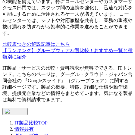
の機能を備えています。特にコールセンターやカスタマーサ
クセス部門では、スタッフ間の連携を強化し、迅速な対応を
可能にするために活用されるケースが増えています。 コー
ルセンターでは、シフトや対応履歴を共有し、業務の重複や
抜け漏れを防ぎながら効率的に作業を進めることができま
す。
比較表つきの解説記事はこちら
【ランキング】グループウェア22選比較！おすすめ一覧と種
類別に紹介
IT製品・サービスの比較・資料請求が無料でできる、ITトレ
ンド。こちらのページは、
グーグル・クラウド・ジャパン合
同会社
の 『
Googleスライド
』（
グループウェア
）に関する
詳細ページです。製品の概要、特徴、詳細な仕様や動作環
境、提供元企業などの情報をまとめています。気になる製品
は無料で資料請求できます。
IT製品比較TOP
情報共有