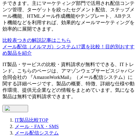
チできます。主にマーケティング部門で活用され配信コンテ
ンツ管理、ターゲットを絞ったセグメント配信、ステップメ
ール機能、HTMLメール作成機能やテンプレート、ABテス
ト機能などを利用すれば、効果的なメールマーケティングを
効率的に展開できます。
比較表つきの解説記事はこちら
メール配信（メルマガ）システム17選を比較！目的別おすす
め製品を紹介
IT製品・サービスの比較・資料請求が無料でできる、ITトレ
ンド。こちらのページは、
アマゾンウェブサービスジャパン
合同会社
の 『
AmazonWorkMail
』（
メール配信システム
）に
関する詳細ページです。製品の概要、特徴、詳細な仕様や動
作環境、提供元企業などの情報をまとめています。気になる
製品は無料で資料請求できます。
IT製品比較TOP
メール・FAX・SMS
メール配信システム