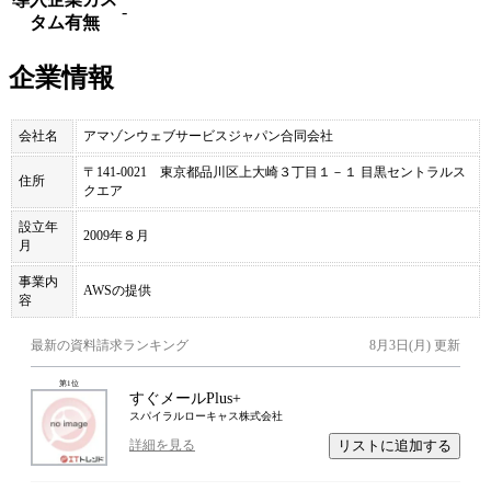
-
タム有無
企業情報
会社名
アマゾンウェブサービスジャパン合同会社
〒141-0021 東京都品川区上大崎３丁目１－１ 目黒セントラルス
住所
クエア
設立年
2009年８月
月
事業内
AWSの提供
容
最新の資料請求ランキング
8月3日(月)
更新
第
1
位
すぐメールPlus+
スパイラルローキャス株式会社
リストに追加する
詳細を見る