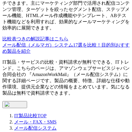
チできます。主にマーケティング部門で活用され配信コンテ
ンツ管理、ターゲットを絞ったセグメント配信、ステップメ
ール機能、HTMLメール作成機能やテンプレート、ABテス
ト機能などを利用すれば、効果的なメールマーケティングを
効率的に展開できます。
比較表つきの解説記事はこちら
メール配信（メルマガ）システム17選を比較！目的別おすす
め製品を紹介
IT製品・サービスの比較・資料請求が無料でできる、ITトレ
ンド。こちらのページは、
アマゾンウェブサービスジャパン
合同会社
の 『
AmazonWorkMail
』（
メール配信システム
）に
関する詳細ページです。製品の概要、特徴、詳細な仕様や動
作環境、提供元企業などの情報をまとめています。気になる
製品は無料で資料請求できます。
IT製品比較TOP
メール・FAX・SMS
メール配信システム