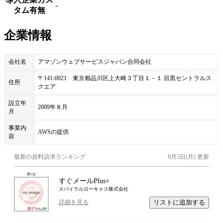
-
タム有無
企業情報
会社名
アマゾンウェブサービスジャパン合同会社
〒141-0021 東京都品川区上大崎３丁目１－１ 目黒セントラルス
住所
クエア
設立年
2009年８月
月
事業内
AWSの提供
容
最新の資料請求ランキング
8月3日(月)
更新
第
1
位
すぐメールPlus+
スパイラルローキャス株式会社
リストに追加する
詳細を見る