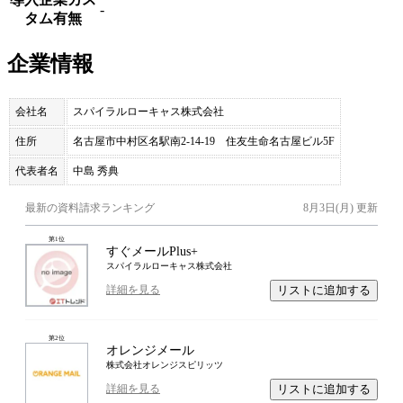
-
タム有無
企業情報
会社名
スパイラルローキャス株式会社
住所
名古屋市中村区名駅南2-14-19 住友生命名古屋ビル5F
代表者名
中島 秀典
最新の資料請求ランキング
8月3日(月)
更新
第
1
位
すぐメールPlus+
スパイラルローキャス株式会社
リストに追加する
詳細を見る
第
2
位
オレンジメール
株式会社オレンジスピリッツ
リストに追加する
詳細を見る