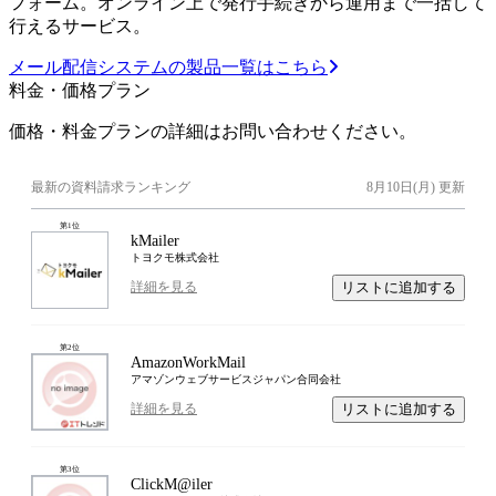
フォーム。オンライン上で発行手続きから運用まで一括して
行えるサービス。
メール配信システムの製品一覧はこちら
料金・価格プラン
価格・料金プランの詳細はお問い合わせください。
最新の資料請求ランキング
8月10日(月)
更新
第
1
位
kMailer
トヨクモ株式会社
リストに追加する
詳細を見る
第
2
位
AmazonWorkMail
アマゾンウェブサービスジャパン合同会社
リストに追加する
詳細を見る
第
3
位
ClickM@iler