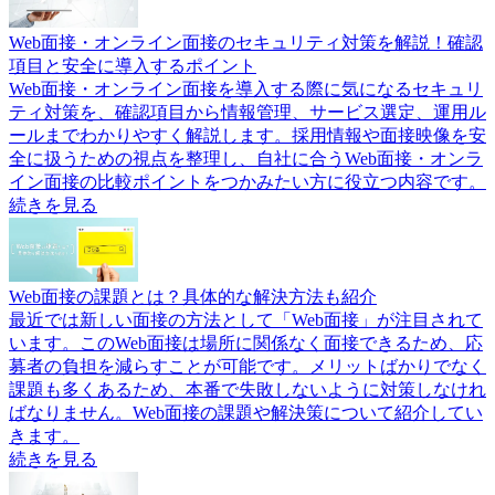
Web面接・オンライン面接のセキュリティ対策を解説！確認
項目と安全に導入するポイント
Web面接・オンライン面接を導入する際に気になるセキュリ
ティ対策を、確認項目から情報管理、サービス選定、運用ル
ールまでわかりやすく解説します。採用情報や面接映像を安
全に扱うための視点を整理し、自社に合うWeb面接・オンラ
イン面接の比較ポイントをつかみたい方に役立つ内容です。
続きを見る
Web面接の課題とは？具体的な解決方法も紹介
最近では新しい面接の方法として「Web面接」が注目されて
います。このWeb面接は場所に関係なく面接できるため、応
募者の負担を減らすことが可能です。メリットばかりでなく
課題も多くあるため、本番で失敗しないように対策しなけれ
ばなりません。Web面接の課題や解決策について紹介してい
きます。
続きを見る