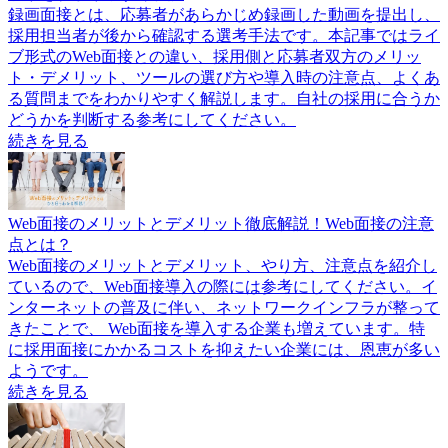
録画面接とは、応募者があらかじめ録画した動画を提出し、
採用担当者が後から確認する選考手法です。本記事ではライ
ブ形式のWeb面接との違い、採用側と応募者双方のメリッ
ト・デメリット、ツールの選び方や導入時の注意点、よくあ
る質問までをわかりやすく解説します。自社の採用に合うか
どうかを判断する参考にしてください。
続きを見る
Web面接のメリットとデメリット徹底解説！Web面接の注意
点とは？
Web面接のメリットとデメリット、やり方、注意点を紹介し
ているので、Web面接導入の際には参考にしてください。イ
ンターネットの普及に伴い、ネットワークインフラが整って
きたことで、 Web面接を導入する企業も増えています。特
に採用面接にかかるコストを抑えたい企業には、恩恵が多い
ようです。
続きを見る