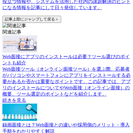
役立つ情報や、システムを活用した社内の課題解決のヒント
になる情報を記事にして日々発信しています。
記事上部にジャンプして戻る＞
関連記事
Web面接にアプリのインストールは必要？ツール選びのポイ
ントも紹介
Web面接ツール（オンライン面接ツール）を選ぶ際、応募者
がパソコンやスマートフォンにアプリをインストールする必
要があるか否かは重要なポイントです。この記事では、アプ
リのインストールについてやWeb面接（オンライン面接）の
概要、ツール選定のポイントなどを紹介します。
続きを見る
録画面接とは？Web面接との違いや採用側のメリット・導入
手順をわかりやすく解説