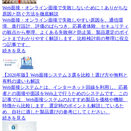
Web面接・オンライン面接で失敗しないために！ありがちな
原因と防ぐ方法を徹底解説
Web面接・オンライン面接で失敗しやすい原因を、通信環
境、進行設計、評価のばらつき、応募者体験、セキュリティ
の観点から整理。よくある失敗例と防止策、製品選定のポイ
ントまでわかりやすく解説します。比較検討前の整理に役立
つ記事です。
続きを見る
【2026年版】Web面接システム３選を比較！選び方や無料と
有料の違いも解説
Web面接システムとは、インターネット回線を利用し、応募
者との面接や面談をWeb上で行うためのシステムです。この
記事では、Web面接システムのおすすめ製品を価格や機能、
特徴から比較します。選定時のポイントも解説しているた
め、自社に適した製品選びの参考にしてください。
続きを見る