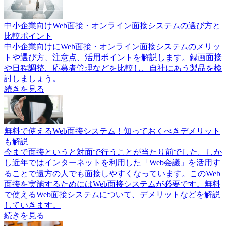
中小企業向けWeb面接・オンライン面接システムの選び方と
比較ポイント
中小企業向けにWeb面接・オンライン面接システムのメリッ
トや選び方、注意点、活用ポイントを解説します。録画面接
や日程調整、応募者管理などを比較し、自社にあう製品を検
討しましょう。
続きを見る
無料で使えるWeb面接システム！知っておくべきデメリット
も解説
今まで面接というと対面で行うことが当たり前でした。しか
し近年ではインターネットを利用した「Web会議」を活用す
ることで遠方の人でも面接しやすくなっています。このWeb
面接を実施するためにはWeb面接システムが必要です。無料
で使えるWeb面接システムについて、デメリットなどを解説
していきます。
続きを見る