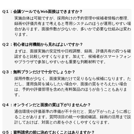
Q１：会議ツールでもWeb面接はできますか？
実施自体は可能ですが、採用向けの予約管理や候補者情報の整理、
録画や評価共有まで考えると専用システムのほうが運用しやすい場
合があります。面接件数が少ないか、多いかで必要な仕組みは変わ
ります。
Q２：初心者は何機能から見ればよいですか？
まずは、面接実施の安定性や日程調整、録画、評価共有の四つを確
認すると比較しやすくなります。加えて、候補者がスマートフォン
やブラウザで参加しやすいかも重要な判断材料です。
Q３：無料プランだけで十分でしょうか？
採用件数が少なく、面接実施だけで足りるなら候補になります。た
だし、運用負荷を減らしたい場合や、面接の質をそろえたい場合
は、予約や評価管理を含めた有料製品のほうが合うこともありま
す。
Q４：オンラインだと面接の質は下がりませんか？
通信環境や評価基準の準備が不十分だと、質が下がったように感じ
ることがあります。質問項目の統一や接続確認、録画の活用まで設
計しておけば、対面との差を小さくしやすくなります。
Q５：資料請求の前に決めておくことはありますか？