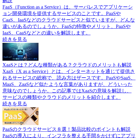
解説
FaaS（Function as a Service）は、サーバレスでアプリケーシ
ョン開発環境を提供するサービスのことです。PaaSや
CaaS、IaaSなどのクラウドサービスと似ていますが、どんな
違いがあるのでしょうか。FaaSの特徴やメリット、PaaSや
IaaS、CaaSなどとの違いを解説します。
続きを見る
XaaSとは？どんな種類がある？クラウドのメリットも解説
XaaS（X as a Service）とは、インターネットを通じて提供さ
れるサービスの総称で、読み方はザースです。PaaSやSaaS、
MaaS、ZaaSなど似たような言葉がありますが、どういった
意味なのでしょうか。この記事ではXaaSの意味を解説し、
サービスの種類やクラウドのメリットを紹介します。
続きを見る
PaaSのクラウドサービス８選！製品比較のポイントも解説
PaaSの導入により、インフラを整える手間をかけずにアプリ