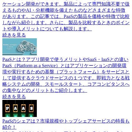
ケーション開発ができます。製品によって専門知識不要で扱
えるものやAI・分析機能を備えたものなどさまざまな特徴
があります。この記事では、PaaSの製品を価格や特徴で比較
しながら紹介します。さらに、製品を比較するときのポイン
トや導入メリットについても解説します。
続きを見る
PaaSとは？アプリ開発で使うメリットやSaaS・IaaSとの違い
PaaS（Platform as a Service）とはアプリケーションの開発環
境や実行するための基盤（プラットフォーム）をサービスと
して提供するクラウドサービスの１つです。即戦力となる戦
略システムの開発、スモールスタート、コアコンピタンスへ
の集中などのメリットもご紹介します。
続きを見る
PaaSのシェアは？市場規模やトップシェアサービスの特長も
紹介！