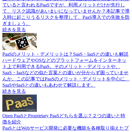
ていると言われるPaaSですが、利用メリットだけが先行し
て、リスク認識があいまいになっていませんか？本記事で導
入時に起こりうるリスクを整理して、PaaS導入での失敗を防
ぎましょう。
続きを見る
PaaSのメリット・デメリットは？SaaS・IaaSとの違いも解説
ハードウェアやOSなどのプラットフォームをインターネッ
ト上で利用できるPaaS。そのメリット・デメリットや、
SaaS・IaaSなどの似た言葉との違いが分からず困っていませ
んか。この記事ではPaaSのメリット・デメリットを中心に、
SaaSやIaaSとの違いもあわせて解説します。
続きを見る
Open PaaSとProprietary PaaSどちらを選ぶ？２つの違いと特
徴を紹介
PaaSとはWebサービス開発に必要な機能を各種取り揃えたプ