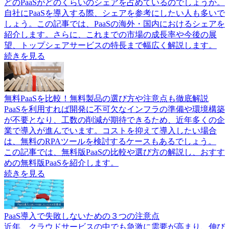
どのPaaSがどのくらいのシェアを占めているのでしょうか。
自社にPaaSを導入する際、シェアを参考にしたい人も多いで
しょう。この記事では、PaaSの海外・国内におけるシェアを
紹介します。さらに、これまでの市場の成長率や今後の展
望、トップシェアサービスの特長まで幅広く解説します。
続きを見る
無料PaaSを比較！無料製品の選び方や注意点も徹底解説
PaaSを利用すれば開発に不可欠なインフラの準備や環境構築
が不要となり、工数の削減が期待できるため、近年多くの企
業で導入が進んでいます。コストを抑えて導入したい場合
は、無料のRPAツールを検討するケースもあるでしょう。
この記事では、無料版PaaSの比較や選び方の解説し、おすす
めの無料版PaaSを紹介します。
続きを見る
PaaS導入で失敗しないための３つの注意点
近年、クラウドサービスの中でも急激に需要が高まり、伸び