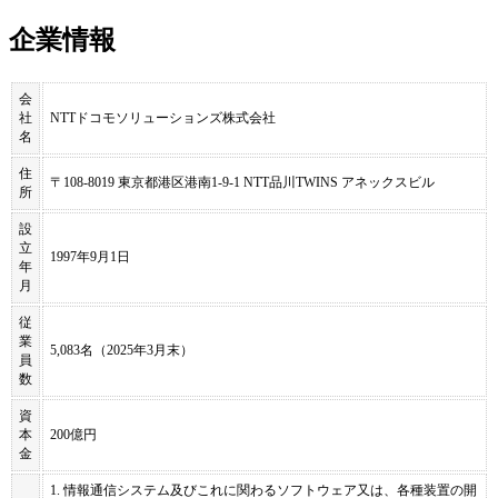
企業情報
会
社
NTTドコモソリューションズ株式会社
名
住
〒108-8019 東京都港区港南1-9-1 NTT品川TWINS アネックスビル
所
設
立
1997年9月1日
年
月
従
業
5,083名（2025年3月末）
員
数
資
本
200億円
金
1. 情報通信システム及びこれに関わるソフトウェア又は、各種装置の開