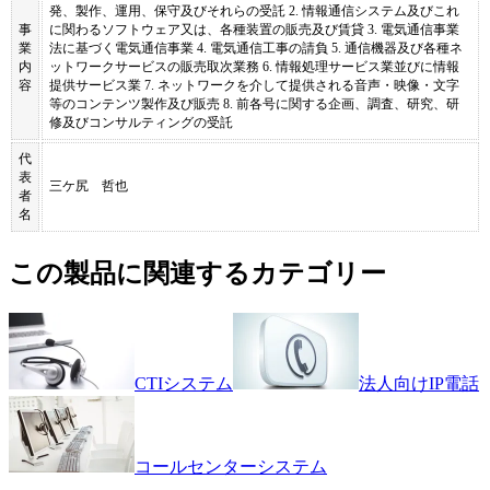
発、製作、運用、保守及びそれらの受託 2. 情報通信システム及びこれ
事
に関わるソフトウェア又は、各種装置の販売及び賃貸 3. 電気通信事業
業
法に基づく電気通信事業 4. 電気通信工事の請負 5. 通信機器及び各種ネ
内
ットワークサービスの販売取次業務 6. 情報処理サービス業並びに情報
容
提供サービス業 7. ネットワークを介して提供される音声・映像・文字
等のコンテンツ製作及び販売 8. 前各号に関する企画、調査、研究、研
修及びコンサルティングの受託
代
表
三ケ尻 哲也
者
名
この製品に関連するカテゴリー
CTIシステム
法人向けIP電話
コールセンターシステム