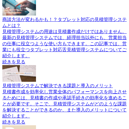
商談方法が変わるかも！？タブレット対応の見積管理システ
ムとは？
見積管理システムの用途は見積書作成だけではありません。
最新の見積管理システムでは、経理担当以外にも、営業担当
の仕事に役立つような使い方もできます。この記事では、営
業にも役立つタブレット対応舌見積管理システムについてご
紹介します。
続きを見る
見積管理システムで解決できる課題と導入のメリット
見積書作成を効率化し営業全体のパフォーマンスを向上させ
るためには、見積書の作成や承認手続きの効率化を進めるこ
とが必要です。そこで、見積管理システムがどのような課題
を解決することができるのか、また導入のメリットについて
紹介します。
続きを見る