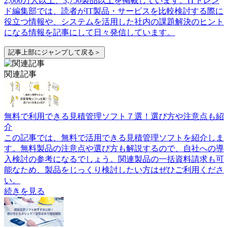
2,000万人以上、3,750製品以上を掲載しています。ITトレン
ド編集部では、読者がIT製品・サービスを比較検討する際に
役立つ情報や、システムを活用した社内の課題解決のヒント
になる情報を記事にして日々発信しています。
記事上部にジャンプして戻る＞
関連記事
無料で利用できる見積管理ソフト７選！選び方や注意点も紹
介
この記事では、無料で活用できる見積管理ソフトを紹介しま
す。無料製品の注意点や選び方も解説するので、自社への導
入検討の参考になるでしょう。関連製品の一括資料請求も可
能なため、製品をじっくり検討したい方はぜひご利用くださ
い。
続きを見る