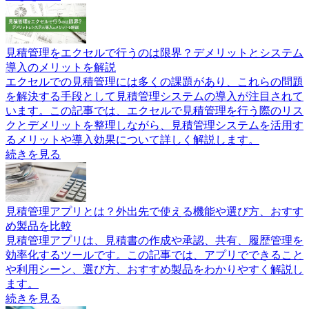
見積管理をエクセルで行うのは限界？デメリットとシステム
導入のメリットを解説
エクセルでの見積管理には多くの課題があり、これらの問題
を解決する手段として見積管理システムの導入が注目されて
います。この記事では、エクセルで見積管理を行う際のリス
クとデメリットを整理しながら、見積管理システムを活用す
るメリットや導入効果について詳しく解説します。
続きを見る
見積管理アプリとは？外出先で使える機能や選び方、おすす
め製品を比較
見積管理アプリは、見積書の作成や承認、共有、履歴管理を
効率化するツールです。この記事では、アプリでできること
や利用シーン、選び方、おすすめ製品をわかりやすく解説し
ます。
続きを見る