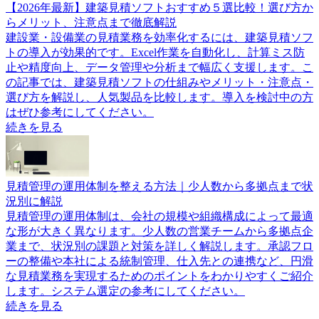
【2026年最新】建築見積ソフトおすすめ５選比較！選び方か
らメリット、注意点まで徹底解説
建設業・設備業の見積業務を効率化するには、建築見積ソフ
トの導入が効果的です。Excel作業を自動化し、計算ミス防
止や精度向上、データ管理や分析まで幅広く支援します。こ
の記事では、建築見積ソフトの仕組みやメリット・注意点・
選び方を解説し、人気製品を比較します。導入を検討中の方
はぜひ参考にしてください。
続きを見る
見積管理の運用体制を整える方法｜少人数から多拠点まで状
況別に解説
見積管理の運用体制は、会社の規模や組織構成によって最適
な形が大きく異なります。少人数の営業チームから多拠点企
業まで、状況別の課題と対策を詳しく解説します。承認フロ
ーの整備や本社による統制管理、仕入先との連携など、円滑
な見積業務を実現するためのポイントをわかりやすくご紹介
します。システム選定の参考にしてください。
続きを見る