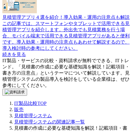
見積管理アプリ４選を紹介！導入効果・運用の注意点も解説
この記事では、スマートフォンやタブレットで活用できる見
積管理アプリを紹介します。外出先でも見積業務を行う場
合、モバイル端末で活用できる見積管理アプリがあると便利
です。導入効果・運用時の注意点もあわせて解説するので、
導入検討時の参考にしてください。
続きを見る
IT製品・サービスの比較・資料請求が無料でできる、ITトレ
ンド。「
見積書の作成に必要な基礎知識を解説！記載項目・
書き方の注意点
」というテーマについて解説しています。
見
積管理システム
の製品導入を検討をしている企業様は、ぜひ
参考にしてください。
IT製品比較TOP
販売
見積管理システム
見積管理システムの関連記事一覧
見積書の作成に必要な基礎知識を解説！記載項目・書