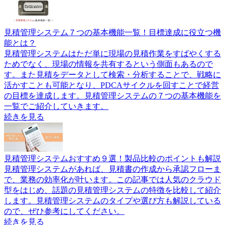
見積管理システム７つの基本機能一覧！目標達成に役立つ機
能とは？
見積管理システムはただ単に現場の見積作業をすばやくする
ためでなく、現場の情報を共有するという側面もあるので
す。また見積をデータとして検索・分析することで、戦略に
活かすことも可能となり、PDCAサイクルを回すことで経営
の目標を達成します。見積管理システムの７つの基本機能を
一覧でご紹介していきます。
続きを見る
見積管理システムおすすめ９選！製品比較のポイントも解説
見積管理システムがあれば、見積書の作成から承認フローま
で、業務の効率化が叶います。この記事では人気のクラウド
型をはじめ、話題の見積管理システムの特徴を比較して紹介
します。見積管理システムのタイプや選び方も解説している
ので、ぜひ参考にしてください。
続きを見る