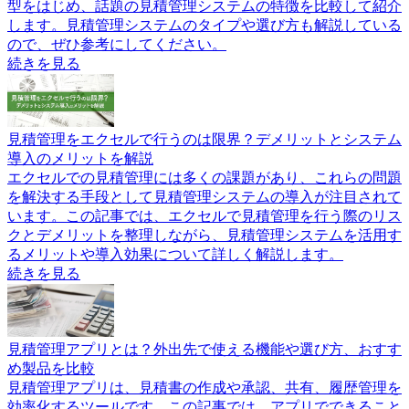
型をはじめ、話題の見積管理システムの特徴を比較して紹介
します。見積管理システムのタイプや選び方も解説している
ので、ぜひ参考にしてください。
続きを見る
見積管理をエクセルで行うのは限界？デメリットとシステム
導入のメリットを解説
エクセルでの見積管理には多くの課題があり、これらの問題
を解決する手段として見積管理システムの導入が注目されて
います。この記事では、エクセルで見積管理を行う際のリス
クとデメリットを整理しながら、見積管理システムを活用す
るメリットや導入効果について詳しく解説します。
続きを見る
見積管理アプリとは？外出先で使える機能や選び方、おすす
め製品を比較
見積管理アプリは、見積書の作成や承認、共有、履歴管理を
効率化するツールです。この記事では、アプリでできること