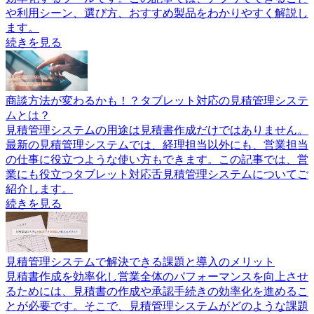
や利用シーン、選び方、おすすめ製品をわかりやすく解説し
ます。
続きを見る
商談方法が変わるかも！？タブレット対応の見積管理システ
ムとは？
見積管理システムの用途は見積書作成だけではありません。
最新の見積管理システムでは、経理担当以外にも、営業担当
の仕事に役立つような使い方もできます。この記事では、営
業にも役立つタブレット対応舌見積管理システムについてご
紹介します。
続きを見る
見積管理システムで解決できる課題と導入のメリット
見積書作成を効率化し営業全体のパフォーマンスを向上させ
るためには、見積書の作成や承認手続きの効率化を進めるこ
とが必要です。そこで、見積管理システムがどのような課題