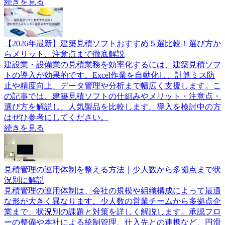
続きを見る
【2026年最新】建築見積ソフトおすすめ５選比較！選び方か
らメリット、注意点まで徹底解説
建設業・設備業の見積業務を効率化するには、建築見積ソフ
トの導入が効果的です。Excel作業を自動化し、計算ミス防
止や精度向上、データ管理や分析まで幅広く支援します。こ
の記事では、建築見積ソフトの仕組みやメリット・注意点・
選び方を解説し、人気製品を比較します。導入を検討中の方
はぜひ参考にしてください。
続きを見る
見積管理の運用体制を整える方法｜少人数から多拠点まで状
況別に解説
見積管理の運用体制は、会社の規模や組織構成によって最適
な形が大きく異なります。少人数の営業チームから多拠点企
業まで、状況別の課題と対策を詳しく解説します。承認フロ
ーの整備や本社による統制管理、仕入先との連携など、円滑