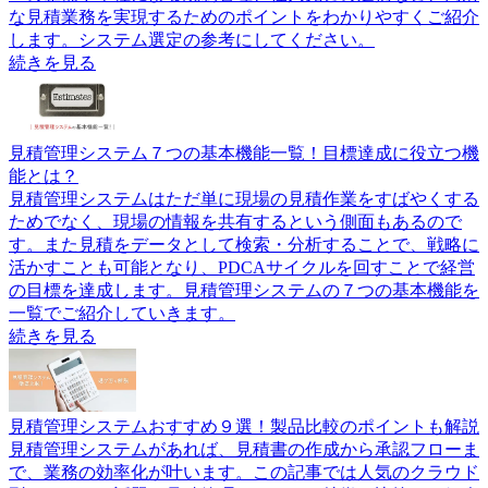
な見積業務を実現するためのポイントをわかりやすくご紹介
します。システム選定の参考にしてください。
続きを見る
見積管理システム７つの基本機能一覧！目標達成に役立つ機
能とは？
見積管理システムはただ単に現場の見積作業をすばやくする
ためでなく、現場の情報を共有するという側面もあるので
す。また見積をデータとして検索・分析することで、戦略に
活かすことも可能となり、PDCAサイクルを回すことで経営
の目標を達成します。見積管理システムの７つの基本機能を
一覧でご紹介していきます。
続きを見る
見積管理システムおすすめ９選！製品比較のポイントも解説
見積管理システムがあれば、見積書の作成から承認フローま
で、業務の効率化が叶います。この記事では人気のクラウド