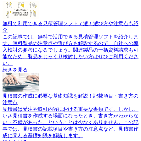
無料で利用できる見積管理ソフト７選！選び方や注意点も紹
介
この記事では、無料で活用できる見積管理ソフトを紹介しま
す。無料製品の注意点や選び方も解説するので、自社への導
入検討の参考になるでしょう。関連製品の一括資料請求も可
能なため、製品をじっくり検討したい方はぜひご利用くださ
い。
続きを見る
見積書の作成に必要な基礎知識を解説！記載項目・書き方の
注意点
見積書は受注や取引内容における重要な書類です。しかし、
いざ見積書を作成する場面になったとき、書き方がわからな
い・不備があった、ということは少なくありません。この記
事では、見積書の記載項目や書き方の注意点など、見積書作
成に関わる基礎知識を解説します。