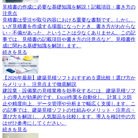
見積書の作成に必要な基礎知識を解説！記載項目・書き方の
注意点
見積書は受注や取引内容における重要な書類です。しかし、
いざ見積書を作成する場面になったとき、書き方がわからな
い・不備があった、ということは少なくありません。この記
事では、見積書の記載項目や書き方の注意点など、見積書作
成に関わる基礎知識を解説します。
続きを見る
【2026年最新】建築見積ソフトおすすめ５選比較！選び方か
らメリット、注意点まで徹底解説
建設業・設備業の見積業務を効率化するには、建築見積ソフ
トの導入が効果的です。Excel作業を自動化し、計算ミス防
止や精度向上、データ管理や分析まで幅広く支援します。こ
の記事では、建築見積ソフトの仕組みやメリット・注意点・
選び方を解説し、人気製品を比較します。導入を検討中の方
はぜひ参考にしてください。
続きを見る