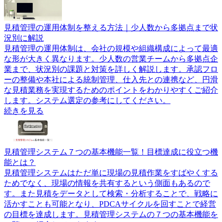
見積管理の運用体制を整える方法｜少人数から多拠点まで状
況別に解説
見積管理の運用体制は、会社の規模や組織構成によって最適
な形が大きく異なります。少人数の営業チームから多拠点企
業まで、状況別の課題と対策を詳しく解説します。承認フロ
ーの整備や本社による統制管理、仕入先との連携など、円滑
な見積業務を実現するためのポイントをわかりやすくご紹介
します。システム選定の参考にしてください。
続きを見る
見積管理システム７つの基本機能一覧！目標達成に役立つ機
能とは？
見積管理システムはただ単に現場の見積作業をすばやくする
ためでなく、現場の情報を共有するという側面もあるので
す。また見積をデータとして検索・分析することで、戦略に
活かすことも可能となり、PDCAサイクルを回すことで経営
の目標を達成します。見積管理システムの７つの基本機能を