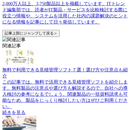
2,000万人以上、3,750製品以上を掲載しています。ITトレン
ド編集部では、読者がIT製品・サービスを比較検討する際に
役立つ情報や、システムを活用した社内の課題解決のヒント
になる情報を記事にして日々発信しています。
記事上部にジャンプして戻る＞
関連記事
無料で利用できる見積管理ソフト７選！選び方や注意点も紹
介
この記事では、無料で活用できる見積管理ソフトを紹介しま
す。無料製品の注意点や選び方も解説するので、自社への導
入検討の参考になるでしょう。関連製品の一括資料請求も可
能なため、製品をじっくり検討したい方はぜひご利用くださ
い。
続きを見る