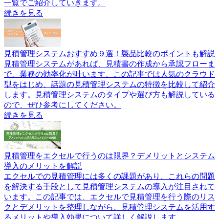
一覧でご紹介していきます。
続きを見る
見積管理システムおすすめ９選！製品比較のポイントも解説
見積管理システムがあれば、見積書の作成から承認フローま
で、業務の効率化が叶います。この記事では人気のクラウド
型をはじめ、話題の見積管理システムの特徴を比較して紹介
します。見積管理システムのタイプや選び方も解説している
ので、ぜひ参考にしてください。
続きを見る
見積管理をエクセルで行うのは限界？デメリットとシステム
導入のメリットを解説
エクセルでの見積管理には多くの課題があり、これらの問題
を解決する手段として見積管理システムの導入が注目されて
います。この記事では、エクセルで見積管理を行う際のリス
クとデメリットを整理しながら、見積管理システムを活用す
るメリットや導入効果について詳しく解説します。