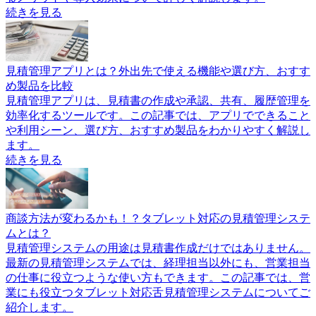
続きを見る
見積管理アプリとは？外出先で使える機能や選び方、おすす
め製品を比較
見積管理アプリは、見積書の作成や承認、共有、履歴管理を
効率化するツールです。この記事では、アプリでできること
や利用シーン、選び方、おすすめ製品をわかりやすく解説し
ます。
続きを見る
商談方法が変わるかも！？タブレット対応の見積管理システ
ムとは？
見積管理システムの用途は見積書作成だけではありません。
最新の見積管理システムでは、経理担当以外にも、営業担当
の仕事に役立つような使い方もできます。この記事では、営
業にも役立つタブレット対応舌見積管理システムについてご
紹介します。