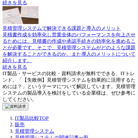
続きを見る
見積管理システムで解決できる課題と導入のメリット
見積書作成を効率化し営業全体のパフォーマンスを向上させ
るためには、見積書の作成や承認手続きの効率化を進めるこ
とが必要です。そこで、見積管理システムがどのような課題
を解決することができるのか、また導入のメリットについて
紹介します。
続きを見る
IT製品・サービスの比較・資料請求が無料でできる、ITトレ
ンド。「
【失敗例】見積管理システムを効果的に活用するた
めには？
」というテーマについて解説しています。
見積管理
システム
の製品導入を検討をしている企業様は、ぜひ参考に
してください。
IT製品比較TOP
販売
見積管理システム
見積管理システムの関連記事一覧