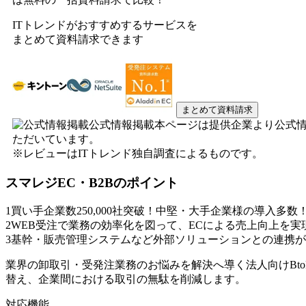
ITトレンドがおすすめするサービスを
まとめて資料請求できます
まとめて資料請求
公式情報掲載
本ページは提供企業より公式
ただいています。
※レビューはITトレンド独自調査によるものです。
スマレジEC・B2B
のポイント
1
買い手企業数250,000社突破！中堅・大手企業様の導入多数
2
WEB受注で業務の効率化を図って、ECによる売上向上を実
3
基幹・販売管理システムなど外部ソリューションとの連携が
業界の卸取引・受発注業務のお悩みを解決へ導く法人向けBto
替え、企業間における取引の無駄を削減します。
対応機能