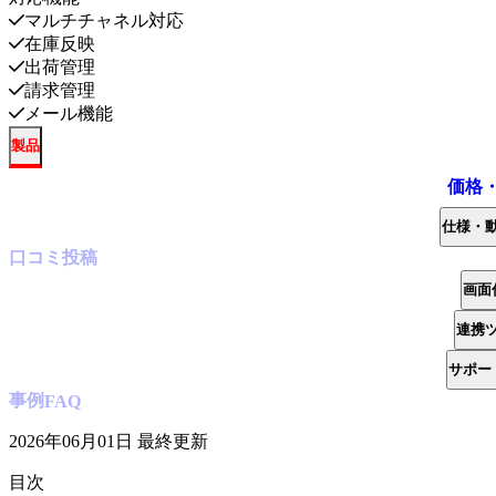
マルチチャネル対応
在庫反映
出荷管理
請求管理
メール機能
製品
価格
仕様・
口コミ
投稿
画面
連携
サポー
事例
FAQ
2026年06月01日
最終更新
目次