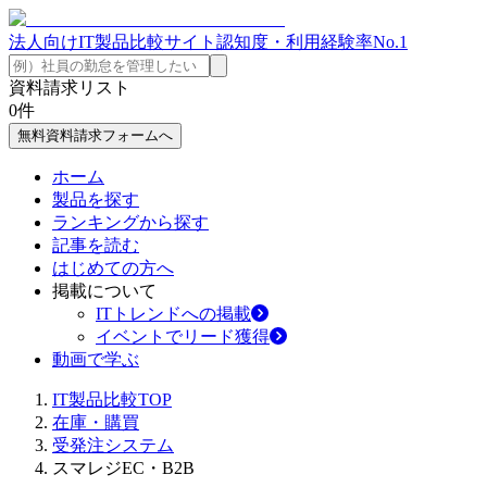
法人向けIT製品比較サイト
認知度・利用経験率No.1
資料請求リスト
0
件
無料資料請求フォームへ
ホーム
製品を探す
ランキングから探す
記事を読む
はじめての方へ
掲載について
ITトレンドへの掲載
イベントでリード獲得
動画で学ぶ
IT製品比較TOP
在庫・購買
受発注システム
スマレジEC・B2B