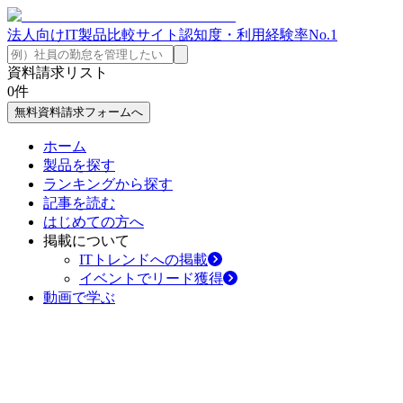
法人向けIT製品比較サイト
認知度・利用経験率No.1
資料請求リスト
0
件
無料資料請求フォームへ
ホーム
製品を探す
ランキングから探す
記事を読む
はじめての方へ
掲載について
ITトレンドへの掲載
イベントでリード獲得
動画で学ぶ