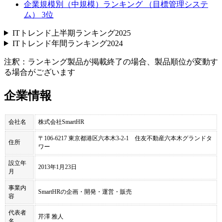
企業規模別（中規模）ランキング （目標管理システ
ム） 3位
ITトレンド上半期ランキング2025
ITトレンド年間ランキング2024
注釈：ランキング製品が掲載終了の場合、製品順位が変動す
る場合がございます
企業情報
会社名
株式会社SmartHR
〒106-6217 東京都港区六本木3-2-1 住友不動産六本木グランドタ
住所
ワー
設立年
2013年1月23日
月
事業内
SmartHRの企画・開発・運営・販売
容
代表者
芹澤 雅人
名