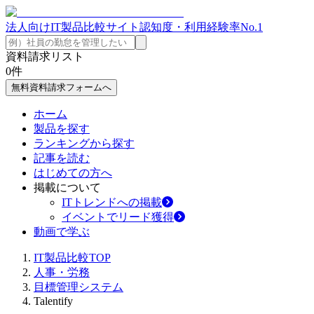
法人向けIT製品比較サイト
認知度・利用経験率No.1
資料請求リスト
0
件
無料資料請求フォームへ
ホーム
製品を探す
ランキングから探す
記事を読む
はじめての方へ
掲載について
ITトレンドへの掲載
イベントでリード獲得
動画で学ぶ
IT製品比較TOP
人事・労務
目標管理システム
Talentify