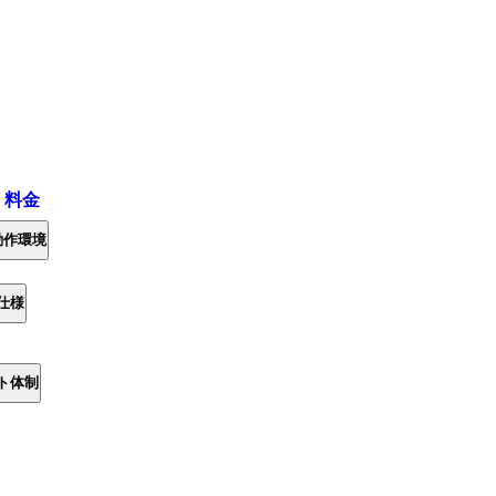
・料金
動作環境
仕様
ト体制