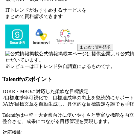
ITトレンドがおすすめするサービスを
まとめて資料請求できます
まとめて資料請求
公式情報掲載
本ページは提供企業より公式
ただいています。
※レビューはITトレンド独自調査によるものです。
Talentify
のポイント
1
OKR・MBOに対応した柔軟な目標設定
2
目標進捗率可視化で、目標達成率の向上を継続的にサポート
3
AIが目標文章を自動生成し、具体的な目標設定を誰でも手
Talentifyは中堅・大企業向けに使いやすさと豊富な機能
整合させ、成果につながる目標管理を実現します。
対応機能