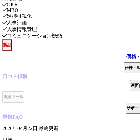
OKR
MBO
進捗可視化
人事評価
人事情報管理
コミュニケーション機能
製品
価格
仕様・
口コミ
投稿
画面
連携ツール
サポー
事例
FAQ
2026年04月22日
最終更新
目次