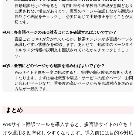
自動翻訳だけに任せると、専門用語や企業独自の表現が意図どおり
に訳されない場合があります。実際のページを確認しながら翻訳の
自然さや表記をチェックし、必要に応じて手動修正を行うことが大
切です。
■Q4：多言語ページのSEO対応はどこを確認すればよいですか？
言語ごとにURLが分かれているか、検索エンジンが多言語ページを
認識しやすい状態かを確認します。あわせて、翻訳後のページタイ
トルやメタ情報の説明文も翻訳されているかをチェックしましょ
う。
■Q5：最初にどのページから翻訳を進めればよいですか？
Webサイト全体を一度に翻訳すると、管理や翻訳確認の負担が大き
くなります。まずは会社概要や製品・サービスの紹介ページ、お問
い合わせページなど、重要度の高いページから多言語対応を進める
方法が一般的です。
まとめ
Webサイト翻訳ツールを導入すると、多言語サイトの立ち上
げや運用を効率化しやすくなります。導入前には目的や対応