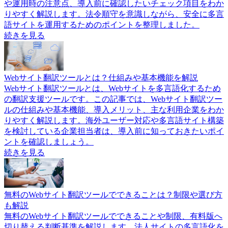
や運用時の注意点、導入前に確認したいチェック項目をわか
りやすく解説します。法令順守を意識しながら、安全に多言
語サイトを運用するためのポイントを整理しました。
続きを見る
Webサイト翻訳ツールとは？仕組みや基本機能を解説
Webサイト翻訳ツールとは、Webサイトを多言語化するため
の翻訳支援ツールです。この記事では、Webサイト翻訳ツー
ルの仕組みや基本機能、導入メリット、主な利用企業をわか
りやすく解説します。海外ユーザー対応や多言語サイト構築
を検討している企業担当者は、導入前に知っておきたいポイ
ントを確認しましょう。
続きを見る
無料のWebサイト翻訳ツールでできることは？制限や選び方
も解説
無料のWebサイト翻訳ツールでできることや制限、有料版へ
切り替える判断基準を解説します。法人サイトの多言語化を