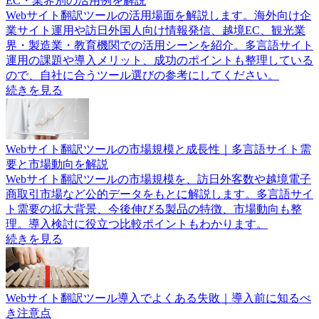
EC・業界別の活用例を解説
Webサイト翻訳ツールの活用場面を解説します。海外向け企
業サイト運用や訪日外国人向け情報発信、越境EC、観光業
界・製造業・教育機関での活用シーンを紹介。多言語サイト
運用の課題や導入メリット、成功のポイントも整理している
ので、自社に合うツール選びの参考にしてください。
続きを見る
Webサイト翻訳ツールの市場規模と成長性｜多言語サイト需
要と市場動向を解説
Webサイト翻訳ツールの市場規模を、訪日外客数や越境電子
商取引市場など公的データをもとに解説します。多言語サイ
ト需要の拡大背景、今後伸びる製品の特徴、市場動向も整
理。導入検討に役立つ比較ポイントもわかります。
続きを見る
Webサイト翻訳ツール導入でよくある失敗｜導入前に知るべ
き注意点