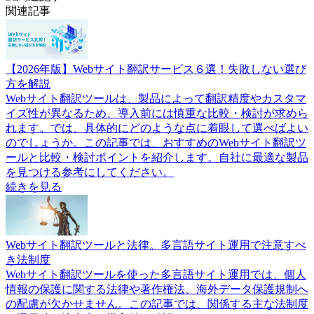
関連記事
【2026年版】Webサイト翻訳サービス６選！失敗しない選び
方を解説
Webサイト翻訳ツールは、製品によって翻訳精度やカスタマ
イズ性が異なるため、導入前には慎重な比較・検討が求めら
れます。では、具体的にどのような点に着眼して選べばよい
のでしょうか。この記事では、おすすめのWebサイト翻訳ツ
ールと比較・検討ポイントを紹介します。自社に最適な製品
を見つける参考にしてください。
続きを見る
Webサイト翻訳ツールと法律。多言語サイト運用で注意すべ
き法制度
Webサイト翻訳ツールを使った多言語サイト運用では、個人
情報の保護に関する法律や著作権法、海外データ保護規制へ
の配慮が欠かせません。この記事では、関係する主な法制度