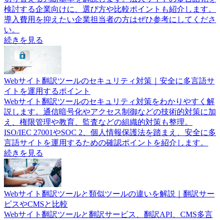
検討する企業向けに、選び方や比較ポイントも紹介します。
導入費用を抑えたい企業担当者の方はぜひ参考にしてくださ
い。
続きを見る
Webサイト翻訳ツールのセキュリティ対策｜安全に多言語サ
イトを運用するポイント
Webサイト翻訳ツールのセキュリティ対策をわかりやすく解
説します。通信暗号化やアクセス制御などの技術的対策に加
え、権限管理や教育、監査などの組織的対策も整理。
ISO/IEC 27001やSOC 2、個人情報保護法を踏まえ、安全に多
言語サイトを運用するための確認ポイントを紹介します。
続きを見る
Webサイト翻訳ツールと類似ツールの違いを解説｜翻訳サー
ビスやCMSと比較
Webサイト翻訳ツールと翻訳サービス、翻訳API、CMS多言