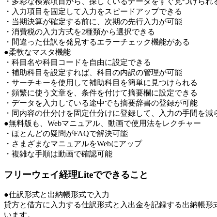
・多彩な検索項目から、探しているデータをすぐ見つけられ
・入力項目を固定して入力をスピードアップできる
・当期決算が確定する前に、次期の先行入力が可能
・消費税の入力方式を2種類から選択できる
・間違った仕訳を発見するエラーチェック機能がある
●柔軟なマスタ機能
・科目名や科目コードを自由に設定できる
・補助科目を設定すれば、科目の内訳の管理が可能
・サーチキーを使用して補助科目を簡単に見つけられる
・頻繁に使う文章を、条件を付けて摘要欄に設定できる
・データを入力している途中でも摘要辞書の登録が可能
・同内容の仕分けを固定仕分けに登録して、入力の手間を減
●無料版も、Webマニュアル、動画で使用法をレクチャー
・ほとんどの疑問がFAQで解決可能
・さまざまなマニュアルをWebにアップ
・複雑な手順は動画で確認可能
フリーウェイ経理Liteでできること
●仕訳形式と出納帳形式で入力
貸方と借方に入力する仕訳形式と入出金を記録する出納帳形
います。