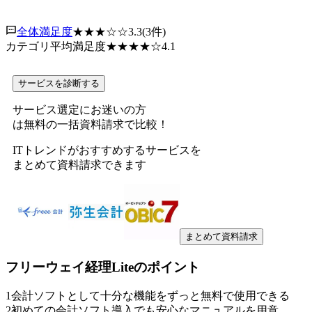
全体満足度
★★★
☆☆
3.3
(
3
件)
カテゴリ平均満足度
★★★★
☆
4.1
サービスを診断する
サービス選定にお迷いの方
は無料の一括資料請求で比較！
ITトレンドがおすすめするサービスを
まとめて資料請求できます
まとめて資料請求
フリーウェイ経理Lite
のポイント
1
会計ソフトとして十分な機能をずっと無料で使用できる
2
初めての会計ソフト導入でも安心なマニュアルを用意