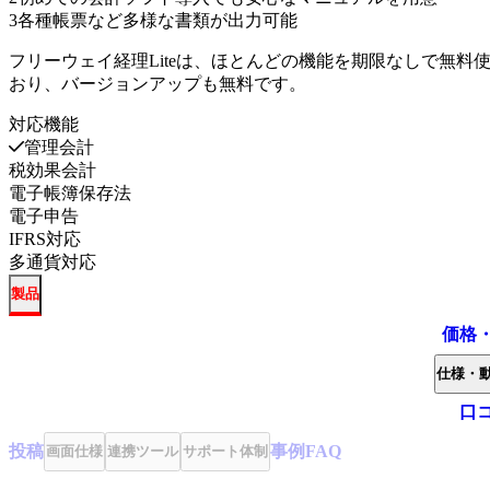
3
各種帳票など多様な書類が出力可能
フリーウェイ経理Liteは、ほとんどの機能を期限なしで無
おり、バージョンアップも無料です。
対応機能
管理会計
税効果会計
電子帳簿保存法
電子申告
IFRS対応
多通貨対応
製品
価格
仕様・
口
投稿
事例
FAQ
画面仕様
連携ツール
サポート体制