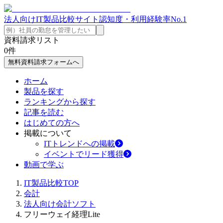
法人向けIT製品比較サイト
認知度・利用経験率No.1
資料請求リスト
0
件
無料資料請求フォームへ
ホーム
製品を探す
ランキングから探す
記事を読む
はじめての方へ
掲載について
ITトレンドへの掲載
イベントでリード獲得
動画で学ぶ
IT製品比較TOP
会計
法人向け会計ソフト
フリーウェイ経理Lite