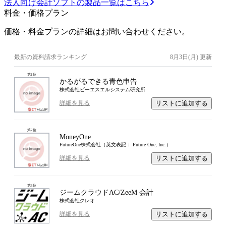
法人向け会計ソフトの製品一覧はこちら
料金・価格プラン
価格・料金プランの詳細はお問い合わせください。
最新の資料請求ランキング
8月3日(月)
更新
第
1
位
かるがるできる青色申告
株式会社ビーエスエルシステム研究所
リストに追加する
詳細を見る
第
2
位
MoneyOne
FutureOne株式会社（英文表記： Future One, Inc.）
リストに追加する
詳細を見る
第
3
位
ジームクラウドAC/ZeeM 会計
株式会社クレオ
リストに追加する
詳細を見る