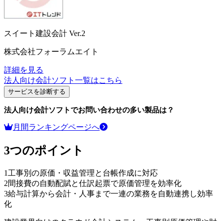
スイート建設会計 Ver.2
株式会社フォーラムエイト
詳細を見る
法人向け会計ソフト
一覧はこちら
サービスを診断する
法人向け会計ソフト
でお問い合わせの多い製品は？
月間ランキングページへ
3つのポイント
1
工事別の原価・収益管理と台帳作成に対応
2
間接費の自動配賦と仕訳起票で原価管理を効率化
3
給与計算から会計・人事まで一連の業務を自動連携し効率
化