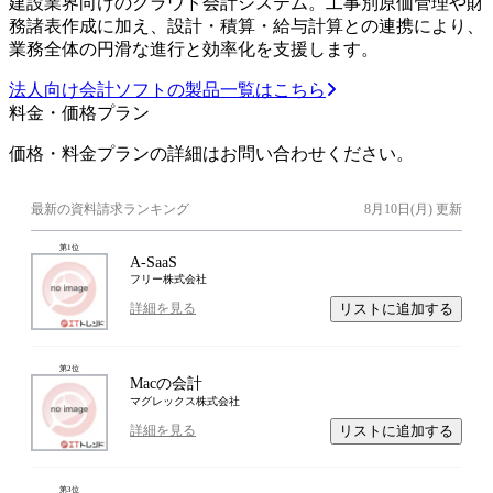
建設業界向けのクラウド会計システム。工事別原価管理や財
務諸表作成に加え、設計・積算・給与計算との連携により、
業務全体の円滑な進行と効率化を支援します。
法人向け会計ソフトの製品一覧はこちら
料金・価格プラン
価格・料金プランの詳細はお問い合わせください。
最新の資料請求ランキング
8月10日(月)
更新
第
1
位
A-SaaS
フリー株式会社
リストに追加する
詳細を見る
第
2
位
Macの会計
マグレックス株式会社
リストに追加する
詳細を見る
第
3
位