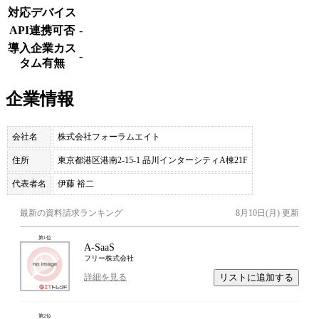
対応デバイス
API連携可否
-
導入企業カス
-
タム有無
企業情報
会社名
株式会社フォーラムエイト
住所
東京都港区港南2-15-1 品川インターシティA棟21F
代表者名
伊藤 裕二
最新の資料請求ランキング
8月10日(月)
更新
第
1
位
A-SaaS
フリー株式会社
リストに追加する
詳細を見る
第
2
位