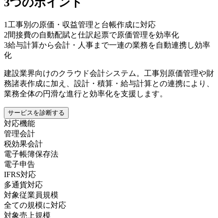
3つのポイント
1
工事別の原価・収益管理と台帳作成に対応
2
間接費の自動配賦と仕訳起票で原価管理を効率化
3
給与計算から会計・人事まで一連の業務を自動連携し効率
化
建設業界向けのクラウド会計システム。工事別原価管理や財
務諸表作成に加え、設計・積算・給与計算との連携により、
業務全体の円滑な進行と効率化を支援します。
サービスを診断する
対応機能
管理会計
税効果会計
電子帳簿保存法
電子申告
IFRS対応
多通貨対応
対象従業員規模
全ての規模に対応
対象売上規模