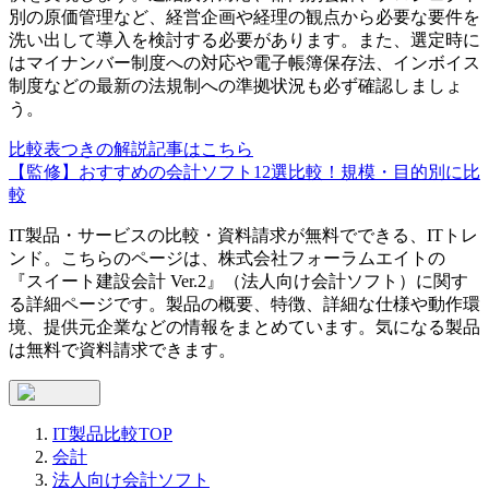
別の原価管理など、経営企画や経理の観点から必要な要件を
洗い出して導入を検討する必要があります。また、選定時に
はマイナンバー制度への対応や電子帳簿保存法、インボイス
制度などの最新の法規制への準拠状況も必ず確認しましょ
う。
比較表つきの解説記事はこちら
【監修】おすすめの会計ソフト12選比較！規模・目的別に比
較
IT製品・サービスの比較・資料請求が無料でできる、ITトレ
ンド。こちらのページは、
株式会社フォーラムエイト
の
『
スイート建設会計 Ver.2
』（
法人向け会計ソフト
）に関す
る詳細ページです。製品の概要、特徴、詳細な仕様や動作環
境、提供元企業などの情報をまとめています。気になる製品
は無料で資料請求できます。
IT製品比較TOP
会計
法人向け会計ソフト