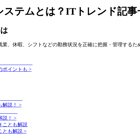
システムとは？ITトレンド記事
とは
残業、休暇、シフトなどの勤務状況を正確に把握・管理するため
。
ポイントも >
解説！ >
説！ >
とも解説 >