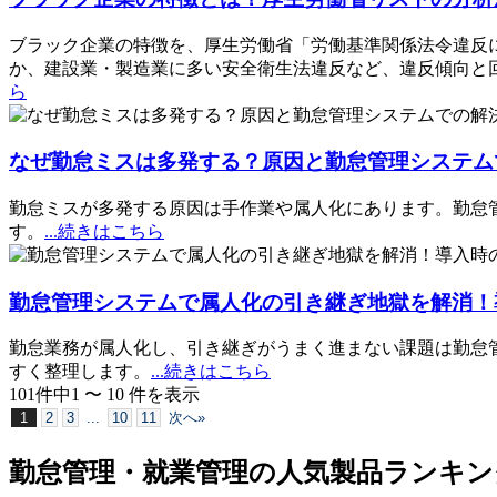
ブラック企業の特徴を、厚生労働省「労働基準関係法令違反に
か、建設業・製造業に多い安全衛生法違反など、違反傾向と
ら
なぜ勤怠ミスは多発する？原因と勤怠管理システム
勤怠ミスが多発する原因は手作業や属人化にあります。勤怠
す。
...続きはこちら
勤怠管理システムで属人化の引き継ぎ地獄を解消！
勤怠業務が属人化し、引き継ぎがうまく進まない課題は勤怠
すく整理します。
...続きはこちら
101
件中
1
〜
10
件
を表示
1
2
3
...
10
11
次へ»
勤怠管理・就業管理の人気製品ランキン