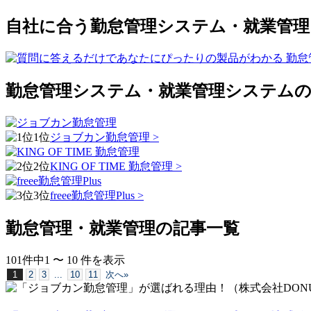
自社に合う勤怠管理システム・就業管理
勤怠管理システム・就業管理システムの上
1位
ジョブカン勤怠管理 >
2位
KING OF TIME 勤怠管理 >
3位
freee勤怠管理Plus >
勤怠管理・就業管理
の記事一覧
101
件中
1
〜
10
件
を表示
1
2
3
...
10
11
次へ»